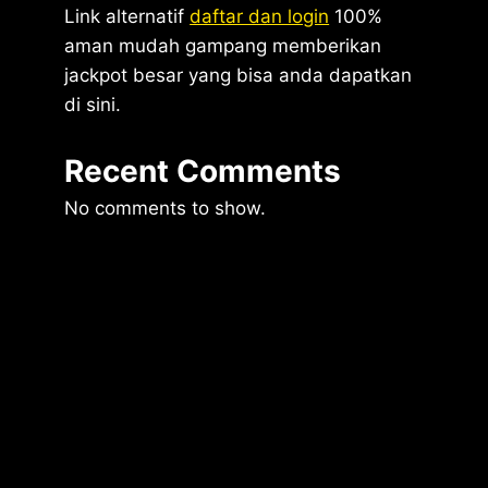
Link alternatif
daftar dan login
100%
aman mudah gampang memberikan
jackpot besar yang bisa anda dapatkan
di sini.
Recent Comments
No comments to show.