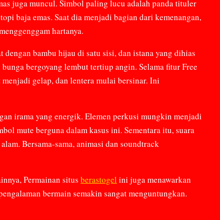
as juga muncul. Simbol paling lucu adalah panda tituler
pi baja emas. Saat dia menjadi bagian dari kemenangan,
 menggenggam hartanya.
 dengan bambu hijau di satu sisi, dan istana yang dihias
an bunga bergoyang lembut tertiup angin. Selama fitur Free
 menjadi gelap, dan lentera mulai bersinar. Ini
ngan irama yang energik. Elemen perkusi mungkin menjadi
bol mute berguna dalam kasus ini. Sementara itu, suara
 alam. Bersama-sama, animasi dan soundtrack
.
ainnya, Permainan situs
berastogel
ini juga menawarkan
 pengalaman bermain semakin sangat menguntungkan.