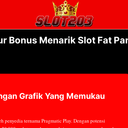
ur Bonus Menarik Slot Fat P
Dengan Grafik Yang Memukau
h penyedia ternama Pragmatic Play. Dengan potensi