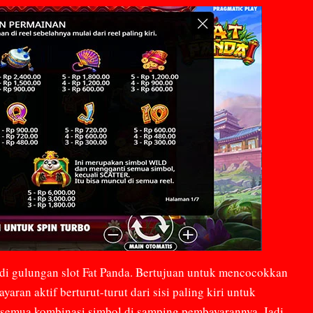
di gulungan slot Fat Panda. Bertujuan untuk mencocokkan
aran aktif berturut-turut dari sisi paling kiri untuk
semua kombinasi simbol di samping pembayarannya. Jadi,