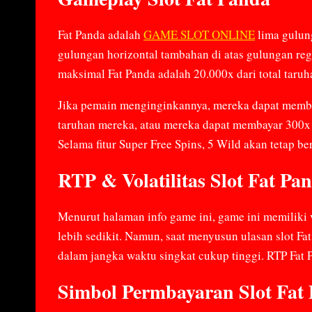
Fat Panda adalah
GAME SLOT ONLINE
lima gulun
gulungan horizontal tambahan di atas gulungan r
maksimal Fat Panda adalah 20.000x dari total taru
Jika pemain menginginkannya, mereka dapat membeli
taruhan mereka, atau mereka dapat membayar 300x t
Selama fitur Super Free Spins, 5 Wild akan tetap be
RTP & Volatilitas Slot Fat Pa
Menurut halaman info game ini, game ini memiliki 
lebih sedikit. Namun, saat menyusun ulasan slot F
dalam jangka waktu singkat cukup tinggi. RTP Fat P
Simbol Permbayaran Slot Fat