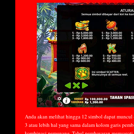
Anda akan melihat hingga 12 simbol dapat muncul 
3 atau lebih hal yang sama dalam kolom garis pembay
kombinasi pemenang. Tabel pembayaran menyoroti 