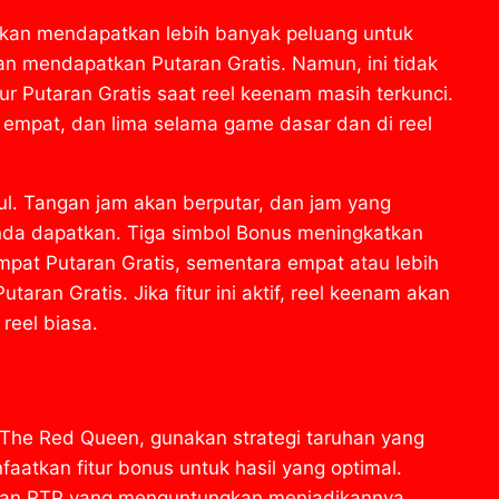
akan mendapatkan lebih banyak peluang untuk
n mendapatkan Putaran Gratis. Namun, ini tidak
ur Putaran Gratis saat reel keenam masih terkunci.
, empat, dan lima selama game dasar dan di reel
ncul. Tangan jam akan berputar, dan jam yang
nda dapatkan. Tiga simbol Bonus meningkatkan
at Putaran Gratis, sementara empat atau lebih
an Gratis. Jika fitur ini aktif, reel keenam akan
reel biasa.
he Red Queen, gunakan strategi taruhan yang
aatkan fitur bonus untuk hasil yang optimal​.
gi, dan RTP yang menguntungkan menjadikannya