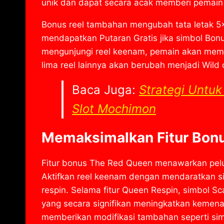
unik dan dapat secara acak memberi pemain
Bonus reel tambahan mengubah tata letak 5×
mendapatkan Putaran Gratis jika simbol Bon
mengunjungi reel keenam, pemain akan memi
lima reel lainnya akan berubah menjadi Wild
Baca Juga:
Strategi Untu
Slot Mochimon
Memaksimalkan Fitur Bonu
Fitur bonus The Red Queen menawarkan pelu
Aktifkan reel keenam dengan mendaratkan s
respin. Selama fitur Queen Respin, simbol 
yang secara signifikan meningkatkan kemena
memberikan modifikasi tambahan seperti sim