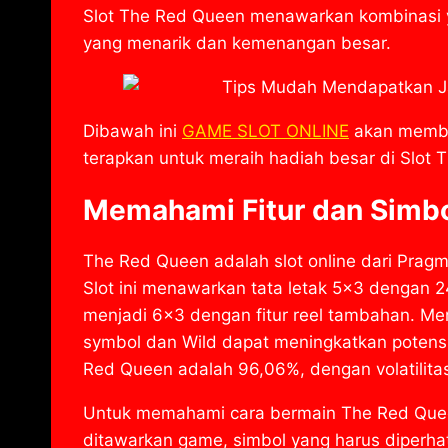
Slot The Red Queen menawarkan kombinasi y
yang menarik dan kemenangan besar.
Dibawah ini
GAME SLOT ONLINE
akan memba
terapkan untuk meraih hadiah besar di Slot
Memahami Fitur dan Simbo
The Red Queen adalah slot online dari Pragma
Slot ini menawarkan tata letak 5×3 dengan 
menjadi 6×3 dengan fitur reel tambahan. Mem
symbol dan Wild dapat meningkatkan potensi
Red Queen adalah 96,06%, dengan volatilitas 
Untuk memahami cara bermain The Red Queen
ditawarkan game, simbol yang harus diperh