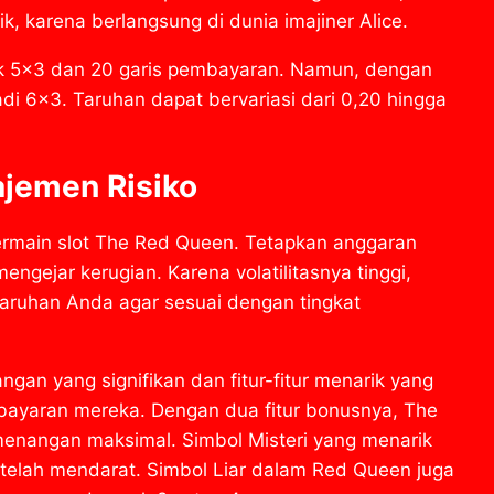
ik, karena berlangsung di dunia imajiner Alice.
etak 5×3 dan 20 garis pembayaran. Namun, dengan
di 6×3. Taruhan dapat bervariasi dari 0,20 hingga
ajemen Risiko
ermain slot The Red Queen. Tetapkan anggaran
mengejar kerugian. Karena volatilitasnya tinggi,
aruhan Anda agar sesuai dengan tingkat
n yang signifikan dan fitur-fitur menarik yang
yaran mereka. Dengan dua fitur bonusnya, The
nangan maksimal. Simbol Misteri yang menarik
etelah mendarat. Simbol Liar dalam Red Queen juga