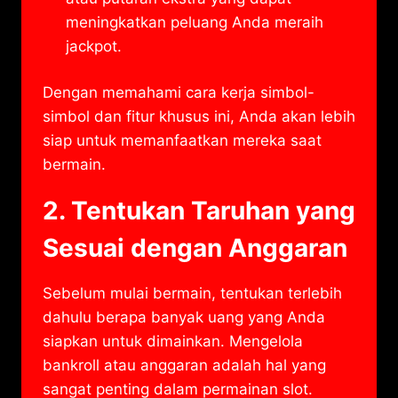
meningkatkan peluang Anda meraih
jackpot.
Dengan memahami cara kerja simbol-
simbol dan fitur khusus ini, Anda akan lebih
siap untuk memanfaatkan mereka saat
bermain.
2. Tentukan Taruhan yang
Sesuai dengan Anggaran
Sebelum mulai bermain, tentukan terlebih
dahulu berapa banyak uang yang Anda
siapkan untuk dimainkan. Mengelola
bankroll atau anggaran adalah hal yang
sangat penting dalam permainan slot.