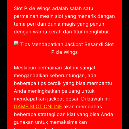
Slot Pixie Wings adalah salah satu
permainan mesin slot yang menarik dengan
tema peri dan dunia magis yang penuh
dengan warna cerah dan fitur menghibur.
Meskipun permainan slot ini sangat
mengandalkan keberuntungan, ada
beberapa tips cerdik yang bisa membantu
Anda meningkatkan peluang untuk
mendapatkan jackpot besar. Di bawah ini
GAME SLOT ONLINE
akan membahas
beberapa strategi dan kiat yang bisa Anda
gunakan untuk memaksimalkan