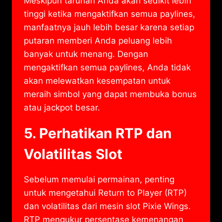
Meskipun taruhan Anda akan sedikit lebih
tinggi ketika mengaktifkan semua paylines,
manfaatnya jauh lebih besar karena setiap
putaran memberi Anda peluang lebih
banyak untuk menang. Dengan
mengaktifkan semua paylines, Anda tidak
akan melewatkan kesempatan untuk
meraih simbol yang dapat membuka bonus
atau jackpot besar.
5. Perhatikan RTP dan
Volatilitas Slot
Sebelum memulai permainan, penting
untuk mengetahui Return to Player (RTP)
dan volatilitas dari mesin slot Pixie Wings.
RTP mengukur persentase kemenangan