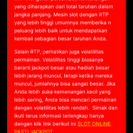
yang diharapkan dari total taruhan dalam
jangka panjang. Mesin slot dengan RTP
yang lebih tinggi umumnya memberika n
peluang lebih baik untuk mendapatkan
kembali sebagian besar taruhan Anda.
Selain RTP, perhatikan juga volatilitas
permainan. Volatilitas tinggi biasanya
berarti jackpot besar atau hadiah besar
lebih jarang muncul, tetapi ketika mereka
muncul, jumlahnya bisa sangat besar. Jika
Anda lebih suka kemenangan kecil yang
lebih sering, Anda bisa mencari permainan
dengan volatilitas lebih rendah. Simak dan
ikuti terus informasi terlengkap hanya
dengan klik link berikut ini
SLOT ONLINE
PASTI JACKPOT
.