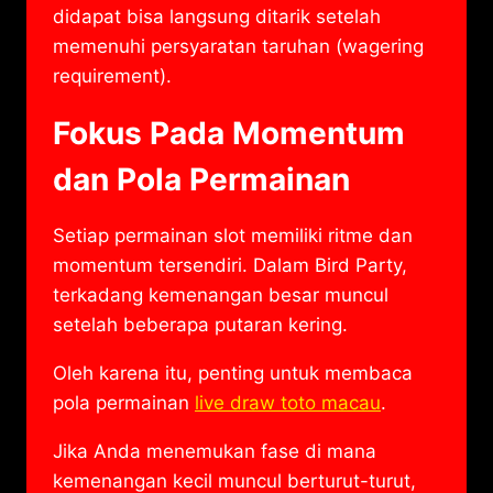
didapat bisa langsung ditarik setelah
memenuhi persyaratan taruhan (wagering
requirement).
Fokus Pada Momentum
dan Pola Permainan
Setiap permainan slot memiliki ritme dan
momentum tersendiri. Dalam Bird Party,
terkadang kemenangan besar muncul
setelah beberapa putaran kering.
Oleh karena itu, penting untuk membaca
pola permainan
live draw toto macau
.
Jika Anda menemukan fase di mana
kemenangan kecil muncul berturut-turut,