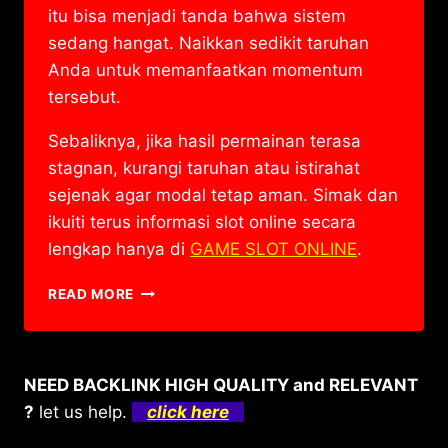
itu bisa menjadi tanda bahwa sistem
sedang hangat. Naikkan sedikit taruhan
Anda untuk memanfaatkan momentum
tersebut.
Sebaliknya, jika hasil permainan terasa
stagnan, kurangi taruhan atau istirahat
sejenak agar modal tetap aman. Simak dan
ikuiti terus informasi slot online secara
lengkap hanya di
GAME SLOT ONLINE
.
TEKNIK
READ MORE
CERDAS
BERMAIN
SLOT
BIRD
NEED BACKLINK HIGH QUALITY and RELEVANT
PARTY
?
let us help.
click here
BIAR
PROFIT