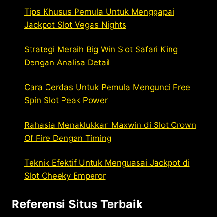
Tips Khusus Pemula Untuk Menggapai
Jackpot Slot Vegas Nights
Strategi Meraih Big Win Slot Safari King
Dengan Analisa Detail
Cara Cerdas Untuk Pemula Mengunci Free
Spin Slot Peak Power
Rahasia Menaklukkan Maxwin di Slot Crown
Of Fire Dengan Timing
Teknik Efektif Untuk Menguasai Jackpot di
Slot Cheeky Emperor
Referensi Situs Terbaik