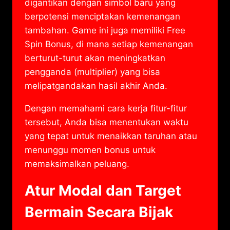
digantikan dengan simbol baru yang
berpotensi menciptakan kemenangan
tambahan. Game ini juga memiliki Free
Spin Bonus, di mana setiap kemenangan
berturut-turut akan meningkatkan
pengganda (multiplier) yang bisa
melipatgandakan hasil akhir Anda.
Dengan memahami cara kerja fitur-fitur
tersebut, Anda bisa menentukan waktu
yang tepat untuk menaikkan taruhan atau
menunggu momen bonus untuk
memaksimalkan peluang.
Atur Modal dan Target
Bermain Secara Bijak