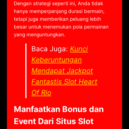
Dengan strategi seperti ini, Anda tidak
hanya memperpanjang durasi bermain,
tetapi juga memberikan peluang lebih
besar untuk menemukan pola permainan
yang menguntungkan.
Baca Juga:
Kunci
Keberuntungan
Mendapat Jackpot
Fantastis Slot Heart
Of Rio
Manfaatkan Bonus dan
Event Dari Situs Slot