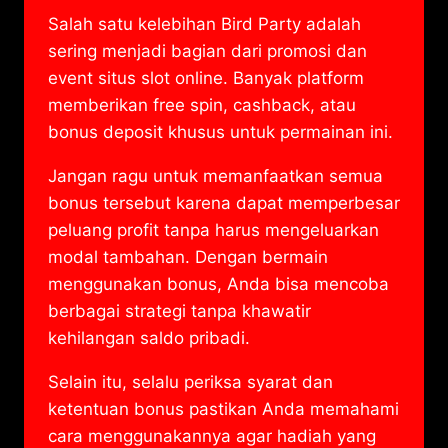
Salah satu kelebihan Bird Party adalah
sering menjadi bagian dari promosi dan
event situs slot online. Banyak platform
memberikan free spin, cashback, atau
bonus deposit khusus untuk permainan ini.
Jangan ragu untuk memanfaatkan semua
bonus tersebut karena dapat memperbesar
peluang profit tanpa harus mengeluarkan
modal tambahan. Dengan bermain
menggunakan bonus, Anda bisa mencoba
berbagai strategi tanpa khawatir
kehilangan saldo pribadi.
Selain itu, selalu periksa syarat dan
ketentuan bonus pastikan Anda memahami
cara menggunakannya agar hadiah yang