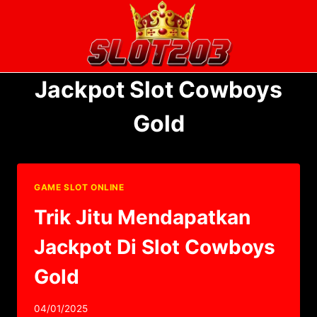
Skip
to
content
Jackpot Slot Cowboys
Gold
GAME SLOT ONLINE
Trik Jitu Mendapatkan
Jackpot Di Slot Cowboys
Gold
04/01/2025