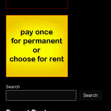
Search
Search