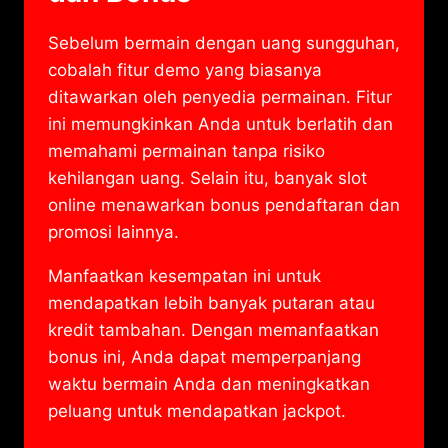
Sebelum bermain dengan uang sungguhan,
cobalah fitur demo yang biasanya
ditawarkan oleh penyedia permainan. Fitur
ini memungkinkan Anda untuk berlatih dan
memahami permainan tanpa risiko
kehilangan uang. Selain itu, banyak slot
online menawarkan bonus pendaftaran dan
promosi lainnya.
Manfaatkan kesempatan ini untuk
mendapatkan lebih banyak putaran atau
kredit tambahan. Dengan memanfaatkan
bonus ini, Anda dapat memperpanjang
waktu bermain Anda dan meningkatkan
peluang untuk mendapatkan jackpot.