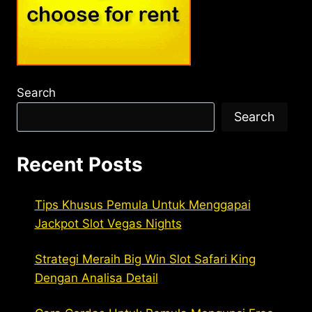
Search
Search
Recent Posts
Tips Khusus Pemula Untuk Menggapai
Jackpot Slot Vegas Nights
Strategi Meraih Big Win Slot Safari King
Dengan Analisa Detail