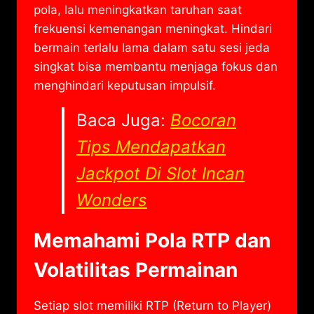
pola, lalu meningkatkan taruhan saat
frekuensi kemenangan meningkat. Hindari
bermain terlalu lama dalam satu sesi jeda
singkat bisa membantu menjaga fokus dan
menghindari keputusan impulsif.
Baca Juga:
Bocoran
Tips Mendapatkan
Jackpot Di Slot Incan
Wonders
Memahami Pola RTP dan
Volatilitas Permainan
Setiap slot memiliki RTP (Return to Player)