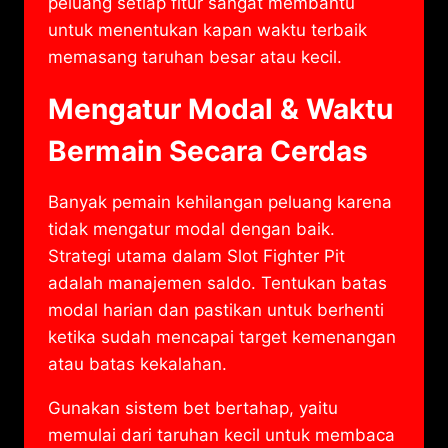
peluang setiap fitur sangat membantu
untuk menentukan kapan waktu terbaik
memasang taruhan besar atau kecil.
Mengatur Modal & Waktu
Bermain Secara Cerdas
Banyak pemain kehilangan peluang karena
tidak mengatur modal dengan baik.
Strategi utama dalam Slot Fighter Pit
adalah manajemen saldo. Tentukan batas
modal harian dan pastikan untuk berhenti
ketika sudah mencapai target kemenangan
atau batas kekalahan.
Gunakan sistem bet bertahap, yaitu
memulai dari taruhan kecil untuk membaca