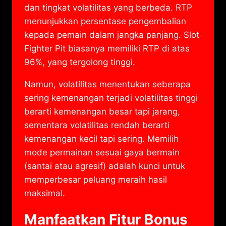
dan tingkat volatilitas yang berbeda. RTP
menunjukkan persentase pengembalian
kepada pemain dalam jangka panjang. Slot
Fighter Pit biasanya memiliki RTP di atas
96%, yang tergolong tinggi.
Namun, volatilitas menentukan seberapa
sering kemenangan terjadi volatilitas tinggi
berarti kemenangan besar tapi jarang,
sementara volatilitas rendah berarti
kemenangan kecil tapi sering. Memilih
mode permainan sesuai gaya bermain
(santai atau agresif) adalah kunci untuk
memperbesar peluang meraih hasil
maksimal.
Manfaatkan Fitur Bonus