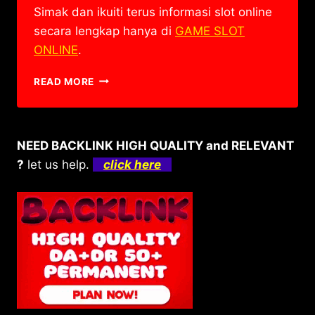
Simak dan ikuiti terus informasi slot online
secara lengkap hanya di
GAME SLOT
ONLINE
.
RAHASIA
READ MORE
JITU
MENDAPATKAN
JACKPOT
DI
NEED BACKLINK HIGH QUALITY and RELEVANT
SLOT
?
let us help.
click here
FIGHTER
PIT