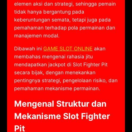
elemen aksi dan strategi, sehingga pemain
tidak hanya bergantung pada
keberuntungan semata, tetapi juga pada
pemahaman terhadap pola permainan dan
manajemen modal.
Dibawah ini
GAME SLOT ONLINE
akan
membahas mengenai rahasia jitu
mendapatkan jackpot di Slot Fighter Pit
secara bijak, dengan menekankan
pentingnya strategi, pengelolaan risiko, dan
pemahaman mekanisme permainan.
Mengenal Struktur dan
Mekanisme Slot Fighter
Pit