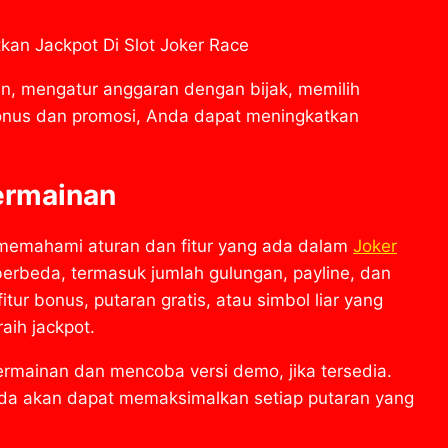
n, mengatur anggaran dengan bijak, memilih
onus dan promosi, Anda dapat meningkatkan
ermainan
memahami aturan dan fitur yang ada dalam
Joker
g berbeda, termasuk jumlah gulungan, payline, dan
tur bonus, putaran gratis, atau simbol liar yang
ih jackpot.
mainan dan mencoba versi demo, jika tersedia.
da akan dapat memaksimalkan setiap putaran yang