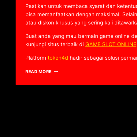
Pastikan untuk membaca syarat dan ketentua
bisa memanfaatkan dengan maksimal. Selain 
atau diskon khusus yang sering kali ditawarka
Buat anda yang mau bermain game online de
kunjungi situs terbaik di
GAME SLOT ONLINE
Platform
token4d
hadir sebagai solusi perma
STRATEGI
READ MORE
JITU
MENDAPATKAN
JACKPOT
DI
SLOT
JOKER
RACE