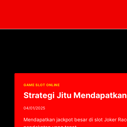
Skip
to
content
GAME SLOT ONLINE
Strategi Jitu Mendapatkan
04/01/2025
Mendapatkan jackpot besar di slot Joker Rac