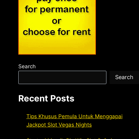
Search
Search
Recent Posts
Tips Khusus Pemula Untuk Menggapai
Jackpot Slot Vegas Nights