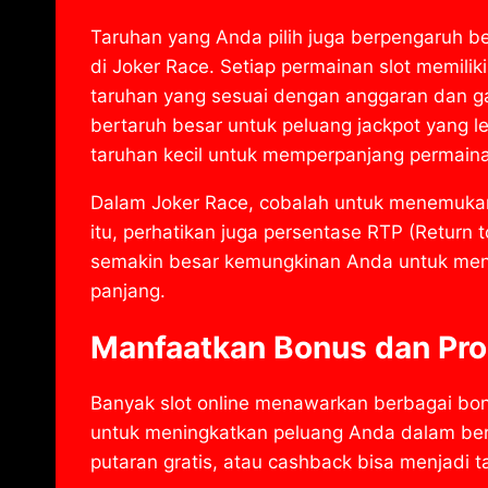
Taruhan yang Anda pilih juga berpengaruh 
di Joker Race. Setiap permainan slot memilik
taruhan yang sesuai dengan anggaran dan g
bertaruh besar untuk peluang jackpot yang le
taruhan kecil untuk memperpanjang permain
Dalam Joker Race, cobalah untuk menemukan 
itu, perhatikan juga persentase RTP (Return t
semakin besar kemungkinan Anda untuk men
panjang.
Manfaatkan Bonus dan Pr
Banyak slot online menawarkan berbagai bo
untuk meningkatkan peluang Anda dalam ber
putaran gratis, atau cashback bisa menjadi