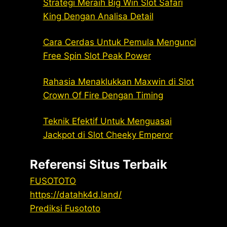
Strategi Meraih Big Win Slot Safari
King Dengan Analisa Detail
Cara Cerdas Untuk Pemula Mengunci
Free Spin Slot Peak Power
Rahasia Menaklukkan Maxwin di Slot
Crown Of Fire Dengan Timing
Teknik Efektif Untuk Menguasai
Jackpot di Slot Cheeky Emperor
Referensi Situs Terbaik
FUSOTOTO
https://datahk4d.land/
Prediksi Fusototo