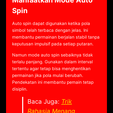
Spin
Auto spin dapat digunakan ketika pola
simbol telah terbaca dengan jelas. Ini
membantu permainan berjalan stabil tanpa
keputusan impulsif pada setiap putaran.
Namun mode auto spin sebaiknya tidak
terlalu panjang. Gunakan dalam interval
tertentu agar tetap bisa menghentikan
permainan jika pola mulai berubah.
Pendekatan ini membantu pemain tetap
disiplin.
Baca Juga:
Trik
Rahasia Menang