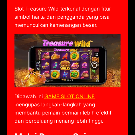
Slot Treasure Wild terkenal dengan fitur
simbol harta dan pengganda yang bisa
memunculkan kemenangan besar.
Dibawah ini
GAME SLOT ONLINE
mengupas langkah-langkah yang
membantu pemain bermain lebih efektif
dan berpeluang menang lebih tinggi.