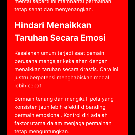
mental seperti ini membantu permainan
tetap sehat dan menyenangkan.
Hindari Menaikkan
Taruhan Secara Emosi
Kesalahan umum terjadi saat pemain
berusaha mengejar kekalahan dengan
menaikkan taruhan secara drastis. Cara ini
justru berpotensi menghabiskan modal
lebih cepat.
Bermain tenang dan mengikuti pola yang
konsisten jauh lebih efektif dibanding
bermain emosional. Kontrol diri adalah
faktor utama dalam menjaga permainan
tetap menguntungkan.