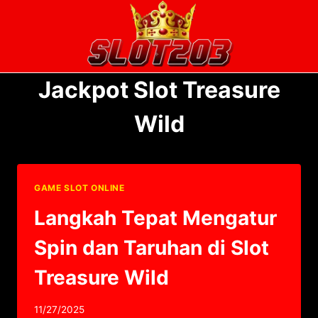
Skip
to
content
Jackpot Slot Treasure
Wild
GAME SLOT ONLINE
Langkah Tepat Mengatur
Spin dan Taruhan di Slot
Treasure Wild
11/27/2025