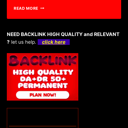
LANGKAH
READ MORE
TEPAT
MENGATUR
SPIN
DAN
NEED BACKLINK HIGH QUALITY and RELEVANT
TARUHAN
?
let us help.
click here
DI
SLOT
TREASURE
WILD