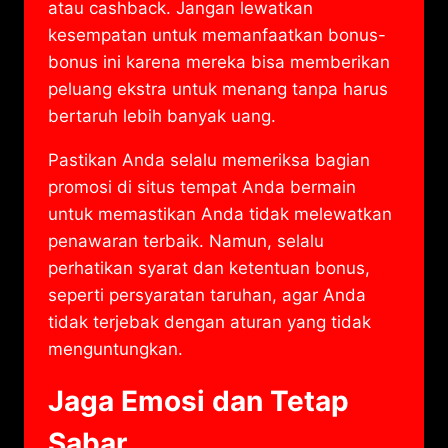
atau cashback. Jangan lewatkan
kesempatan untuk memanfaatkan bonus-
bonus ini karena mereka bisa memberikan
peluang ekstra untuk menang tanpa harus
bertaruh lebih banyak uang.
Pastikan Anda selalu memeriksa bagian
promosi di situs tempat Anda bermain
untuk memastikan Anda tidak melewatkan
penawaran terbaik. Namun, selalu
perhatikan syarat dan ketentuan bonus,
seperti persyaratan taruhan, agar Anda
tidak terjebak dengan aturan yang tidak
menguntungkan.
Jaga Emosi dan Tetap
Sabar