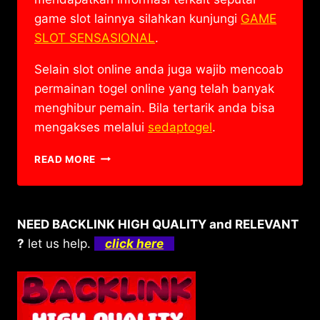
game slot lainnya silahkan kunjungi
GAME
SLOT SENSASIONAL
.
Selain slot online anda juga wajib mencoab
permainan togel online yang telah banyak
menghibur pemain. Bila tertarik anda bisa
mengakses melalui
sedaptogel
.
TIPS
READ MORE
AMPUH
DAN
TERPERCAYA
SAAT
NEED BACKLINK HIGH QUALITY and RELEVANT
BERMAIN
?
let us help.
click here
SLOT
ONLINE
POWER
OF
NINJA