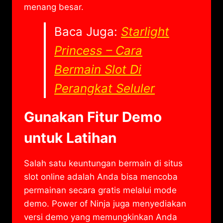
menang besar.
Baca Juga:
Starlight
Princess – Cara
Bermain Slot Di
Perangkat Seluler
Gunakan Fitur Demo
untuk Latihan
Salah satu keuntungan bermain di situs
slot online adalah Anda bisa mencoba
permainan secara gratis melalui mode
demo. Power of Ninja juga menyediakan
versi demo yang memungkinkan Anda