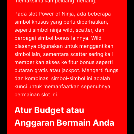
memaksimalkan peluang menang.
Pada slot Power of Ninja, ada beberapa
simbol khusus yang perlu diperhatikan,
seperti simbol ninja wild, scatter, dan
berbagai simbol bonus lainnya. Wild
biasanya digunakan untuk menggantikan
simbol lain, sementara scatter sering kali
memberikan akses ke fitur bonus seperti
putaran gratis atau jackpot. Mengerti fungsi
dan kombinasi simbol-simbol ini adalah
kunci untuk memanfaatkan sepenuhnya
permainan slot ini.
Atur Budget atau
Anggaran Bermain Anda