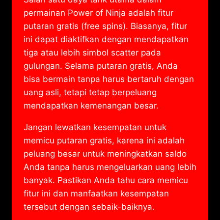
permainan Power of Ninja adalah fitur
putaran gratis (free spins). Biasanya, fitur
ini dapat diaktifkan dengan mendapatkan
tiga atau lebih simbol scatter pada
gulungan. Selama putaran gratis, Anda
bisa bermain tanpa harus bertaruh dengan
uang asli, tetapi tetap berpeluang
mendapatkan kemenangan besar.
Jangan lewatkan kesempatan untuk
memicu putaran gratis, karena ini adalah
peluang besar untuk meningkatkan saldo
Anda tanpa harus mengeluarkan uang lebih
banyak. Pastikan Anda tahu cara memicu
fitur ini dan manfaatkan kesempatan
tersebut dengan sebaik-baiknya.