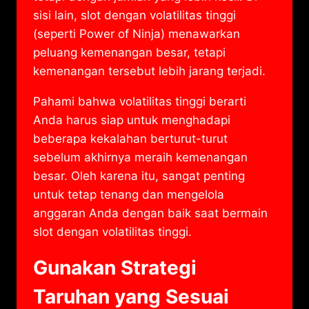
sisi lain, slot dengan volatilitas tinggi
(seperti Power of Ninja) menawarkan
peluang kemenangan besar, tetapi
kemenangan tersebut lebih jarang terjadi.
Pahami bahwa volatilitas tinggi berarti
Anda harus siap untuk menghadapi
beberapa kekalahan berturut-turut
sebelum akhirnya meraih kemenangan
besar. Oleh karena itu, sangat penting
untuk tetap tenang dan mengelola
anggaran Anda dengan baik saat bermain
slot dengan volatilitas tinggi.
Gunakan Strategi
Taruhan yang Sesuai