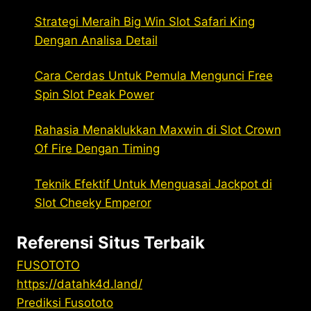
Strategi Meraih Big Win Slot Safari King
Dengan Analisa Detail
Cara Cerdas Untuk Pemula Mengunci Free
Spin Slot Peak Power
Rahasia Menaklukkan Maxwin di Slot Crown
Of Fire Dengan Timing
Teknik Efektif Untuk Menguasai Jackpot di
Slot Cheeky Emperor
Referensi Situs Terbaik
FUSOTOTO
https://datahk4d.land/
Prediksi Fusototo