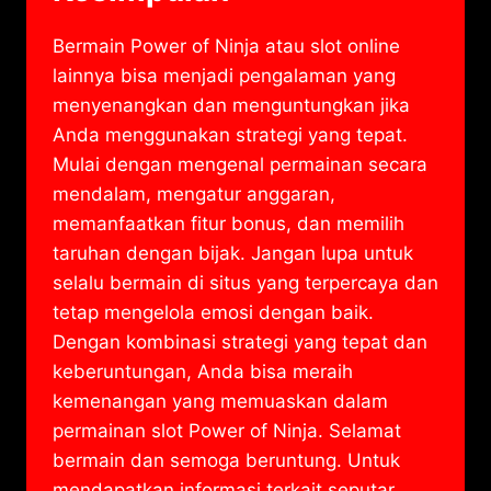
Bermain Power of Ninja atau slot online
lainnya bisa menjadi pengalaman yang
menyenangkan dan menguntungkan jika
Anda menggunakan strategi yang tepat.
Mulai dengan mengenal permainan secara
mendalam, mengatur anggaran,
memanfaatkan fitur bonus, dan memilih
taruhan dengan bijak. Jangan lupa untuk
selalu bermain di situs yang terpercaya dan
tetap mengelola emosi dengan baik.
Dengan kombinasi strategi yang tepat dan
keberuntungan, Anda bisa meraih
kemenangan yang memuaskan dalam
permainan slot Power of Ninja. Selamat
bermain dan semoga beruntung. Untuk
mendapatkan informasi terkait seputar