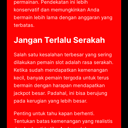
permainan. Pendekatan ini lebih
konservatif dan memungkinkan Anda
bermain lebih lama dengan anggaran yang
terbatas.
Jangan Terlalu Serakah
Salah satu kesalahan terbesar yang sering
dilakukan pemain slot adalah rasa serakah.
Ketika sudah mendapatkan kemenangan
kecil, banyak pemain tergoda untuk terus
bermain dengan harapan mendapatkan
jackpot besar. Padahal, ini bisa berujung
pada kerugian yang lebih besar.
Penting untuk tahu kapan berhenti.
Tentukan batas kemenangan yang realistis