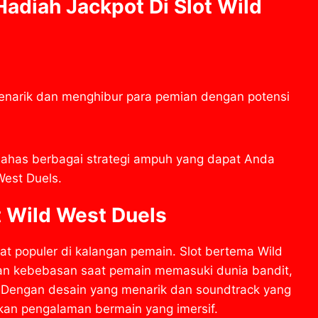
adiah Jackpot Di Slot Wild
enarik dan menghibur para pemian dengan potensi
has berbagai strategi ampuh yang dapat Anda
West Duels.
t Wild West Duels
at populer di kalangan pemain. Slot bertema Wild
an kebebasan saat pemain memasuki dunia bandit,
 Dengan desain yang menarik dan soundtrack yang
kan pengalaman bermain yang imersif.