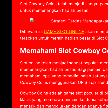
Slot Cowboy Coins telah menjadi sangat pop
untuk memenangkan hadiah besar.
Dibawah ini
GAME SLOT ONLINE
akan memba
terapkan untuk meraih hadiah besar di Slot 
Memahami Slot Cowboy C
Slot online telah menjadi sangat populer, m
memenangkan hadiah besar. Bagi pemain baru 
memahami opsi yang tersedia, salah satuny
Cowboy Coins menggunakan QRIS Top Trend
Cowboy Coins adalah game slot populer di 
klasik yang membawa pemain ke dunia koboi
menarik dan menggiurkan dengan adanya fitur-f