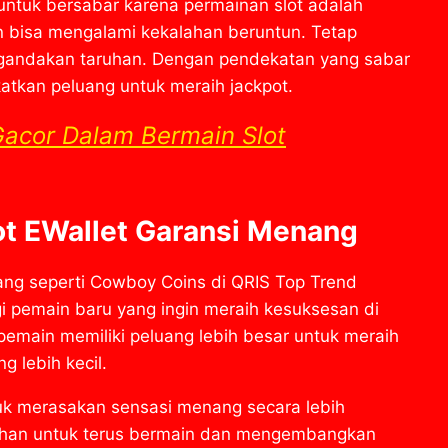
g untuk bersabar karena permainan slot adalah
 bisa mengalami kekalahan beruntun. Tetap
ggandakan taruhan. Dengan pendekatan yang sabar
atkan peluang untuk meraih jackpot.
Gacor Dalam Bermain Slot
ot EWallet Garansi Menang
ang seperti Cowboy Coins di QRIS Top Trend
i pemain baru yang ingin meraih kesuksesan di
a pemain memiliki peluang lebih besar untuk meraih
 lebih kecil.
k merasakan sensasi menang secara lebih
bahan untuk terus bermain dan mengembangkan