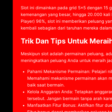
Slot ini dimainkan pada grid 5×5 dengan 15
kemenangan yang besar, hingga 20.000 kali l
Player) 96%, slot ini memberikan peluang y
kembali sebagian dari taruhan mereka dalam
Trik Dan Tips Untuk Merai
Meskipun slot adalah permainan peluang, ad
meningkatkan peluang Anda untuk meraih jac
Pahami Mekanisme Permainan: Pelajari nila
Memahami mekanisme permainan akan m
baik saat bermain.
Kelola Anggaran Anda: Tetapkan anggara
tersebut. Jangan bermain tanpa arah ka
Manfaatkan Fitur Bonus: Aktifkan fitur d