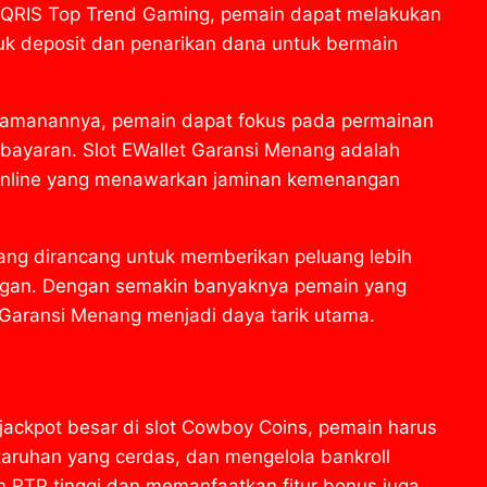
QRIS Top Trend Gaming, pemain dapat melakukan
uk deposit dan penarikan dana untuk bermain
eamanannya, pemain dapat fokus pada permainan
bayaran. Slot EWallet Garansi Menang adalah
t online yang menawarkan jaminan kemenangan
 yang dirancang untuk memberikan peluang lebih
gan. Dengan semakin banyaknya pemain yang
let Garansi Menang menjadi daya tarik utama.
ackpot besar di slot Cowboy Coins, pemain harus
aruhan yang cerdas, dan mengelola bankroll
an RTP tinggi dan memanfaatkan fitur bonus juga