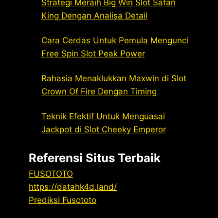
Strategi Meraih Big Win Slot Safari
King Dengan Analisa Detail
Cara Cerdas Untuk Pemula Mengunci
Free Spin Slot Peak Power
Rahasia Menaklukkan Maxwin di Slot
Crown Of Fire Dengan Timing
Teknik Efektif Untuk Menguasai
Jackpot di Slot Cheeky Emperor
Referensi Situs Terbaik
FUSOTOTO
https://datahk4d.land/
Prediksi Fusototo