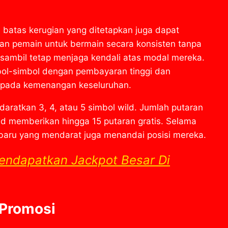
 batas kerugian yang ditetapkan juga dapat
nkan pemain untuk bermain secara konsisten tanpa
sambil tetap menjaga kendali atas modal mereka.
mbol-simbol dengan pembayaran tinggi dan
 pada kemenangan keseluruhan.
daratkan 3, 4, atau 5 simbol wild. Jumlah putaran
ild memberikan hingga 15 putaran gratis. Selama
ld baru yang mendarat juga menandai posisi mereka.
ndapatkan Jackpot Besar Di
Promosi