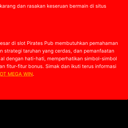
karang dan rasakan keseruan bermain di situs
besar di slot Pirates Pub membutuhkan pemahaman
n strategi taruhan yang cerdas, dan pemanfaatan
al dengan hati-hati, memperhatikan simbol-simbol
fitur-fitur bonus. Simak dan ikuti terus informasi
OT MEGA WIN
.