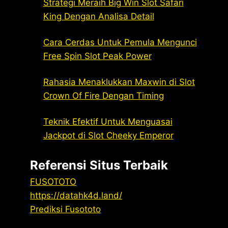
Strategi Meraih Big Win Slot Safari
King Dengan Analisa Detail
Cara Cerdas Untuk Pemula Mengunci
Free Spin Slot Peak Power
Rahasia Menaklukkan Maxwin di Slot
Crown Of Fire Dengan Timing
Teknik Efektif Untuk Menguasai
Jackpot di Slot Cheeky Emperor
Referensi Situs Terbaik
FUSOTOTO
https://datahk4d.land/
Prediksi Fusototo