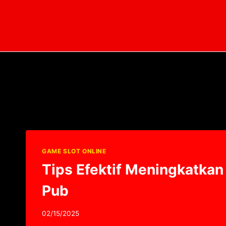
Skip
to
content
GAME SLOT ONLINE
Tips Efektif Meningkatkan 
Pub
02/15/2025