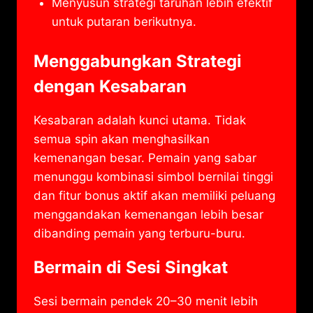
Menyusun strategi taruhan lebih efektif
untuk putaran berikutnya.
Menggabungkan Strategi
dengan Kesabaran
Kesabaran adalah kunci utama. Tidak
semua spin akan menghasilkan
kemenangan besar. Pemain yang sabar
menunggu kombinasi simbol bernilai tinggi
dan fitur bonus aktif akan memiliki peluang
menggandakan kemenangan lebih besar
dibanding pemain yang terburu-buru.
Bermain di Sesi Singkat
Sesi bermain pendek 20–30 menit lebih