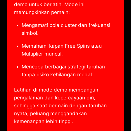
demo untuk berlatih. Mode ini
memungkinkan pemain:
Mengamati pola cluster dan frekuensi
simbol.
Memahami kapan Free Spins atau
Multiplier muncul.
Mencoba berbagai strategi taruhan
tanpa risiko kehilangan modal.
Latihan di mode demo membangun
pengalaman dan kepercayaan diri,
sehingga saat bermain dengan taruhan
nyata, peluang menggandakan
kemenangan lebih tinggi.