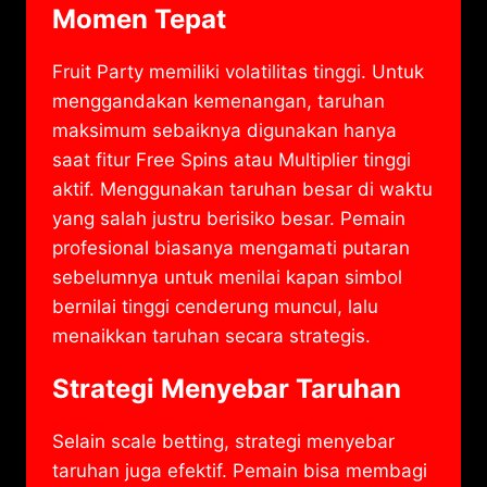
Momen Tepat
Fruit Party memiliki volatilitas tinggi. Untuk
menggandakan kemenangan, taruhan
maksimum sebaiknya digunakan hanya
saat fitur Free Spins atau Multiplier tinggi
aktif. Menggunakan taruhan besar di waktu
yang salah justru berisiko besar. Pemain
profesional biasanya mengamati putaran
sebelumnya untuk menilai kapan simbol
bernilai tinggi cenderung muncul, lalu
menaikkan taruhan secara strategis.
Strategi Menyebar Taruhan
Selain scale betting, strategi menyebar
taruhan juga efektif. Pemain bisa membagi