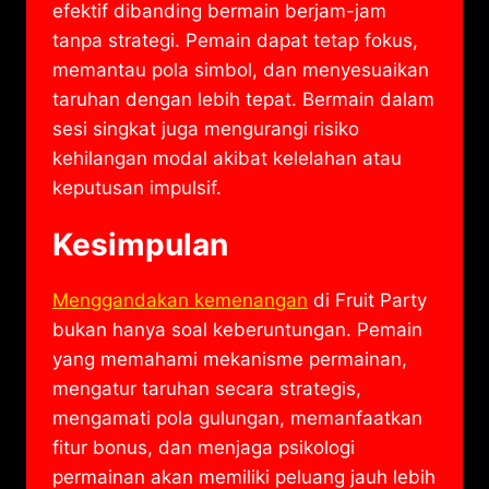
efektif dibanding bermain berjam-jam
tanpa strategi. Pemain dapat tetap fokus,
memantau pola simbol, dan menyesuaikan
taruhan dengan lebih tepat. Bermain dalam
sesi singkat juga mengurangi risiko
kehilangan modal akibat kelelahan atau
keputusan impulsif.
Kesimpulan
Menggandakan kemenangan
di Fruit Party
bukan hanya soal keberuntungan. Pemain
yang memahami mekanisme permainan,
mengatur taruhan secara strategis,
mengamati pola gulungan, memanfaatkan
fitur bonus, dan menjaga psikologi
permainan akan memiliki peluang jauh lebih