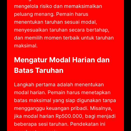
mengelola risiko dan memaksimalkan
peluang menang. Pemain harus
menentukan taruhan sesuai modal,
menyesuaikan taruhan secara bertahap,
dan memilih momen terbaik untuk taruhan
maksimal.
Mengatur Modal Harian dan
Batas Taruhan
Langkah pertama adalah menentukan
modal harian. Pemain harus menetapkan
batas maksimal yang siap digunakan tanpa
mengganggu keuangan pribadi. Misalnya,
jika modal harian Rp500.000, bagi menjadi
beberapa sesi taruhan. Pendekatan ini