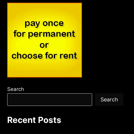
Search
Search
Recent Posts