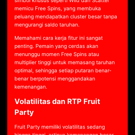
simbol khusus seperti Wild dan Scatter
memicu Free Spins, yang membuka
peluang mendapatkan cluster besar tanpa
mengurangi saldo taruhan.
Memahami cara kerja fitur ini sangat
penting. Pemain yang cerdas akan
menunggu momen Free Spins atau
multiplier tinggi untuk memasang taruhan
optimal, sehingga setiap putaran benar-
benar berpotensi menggandakan
kemenangan.
Volatilitas dan RTP Fruit
Party
Fruit Party memiliki volatilitas sedang
hingga tinggi, artinya kemenangan besar