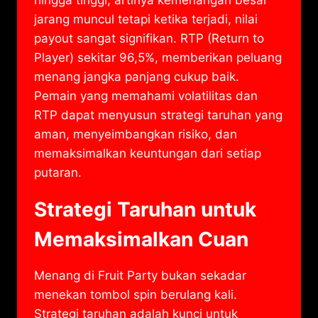
jarang muncul tetapi ketika terjadi, nilai
payout sangat signifikan. RTP (Return to
Player) sekitar 96,5%, memberikan peluang
menang jangka panjang cukup baik.
Pemain yang memahami volatilitas dan
RTP dapat menyusun strategi taruhan yang
aman, menyeimbangkan risiko, dan
memaksimalkan keuntungan dari setiap
putaran.
Strategi Taruhan untuk
Memaksimalkan Cuan
Menang di Fruit Party bukan sekadar
menekan tombol spin berulang kali.
Strategi taruhan adalah kunci untuk