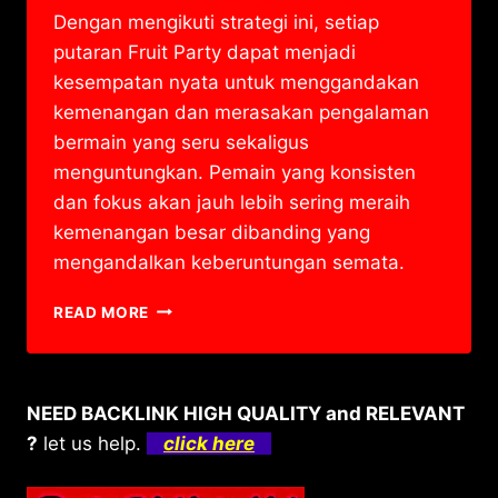
Dengan mengikuti strategi ini, setiap
putaran Fruit Party dapat menjadi
kesempatan nyata untuk menggandakan
kemenangan dan merasakan pengalaman
bermain yang seru sekaligus
menguntungkan. Pemain yang konsisten
dan fokus akan jauh lebih sering meraih
kemenangan besar dibanding yang
mengandalkan keberuntungan semata.
CARA
READ MORE
EFEKTIF
MENGGANDAKAN
KEMENANGAN
SLOT
NEED BACKLINK HIGH QUALITY and RELEVANT
FRUIT
?
let us help.
click here
PARTY