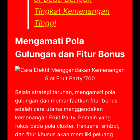
Tingkat Kemenangan
Tinggi
Mengamati Pola
Gulungan dan Fitur Bonus
Selain strategi taruhan, mengamati pola
gulungan dan memanfaatkan fitur bonus
adalah cara utama menggandakan
kemenangan Fruit Party. Pemain yang
fokus pada pola cluster, frekuensi simbol,
dan fitur khusus akan memiliki peluang