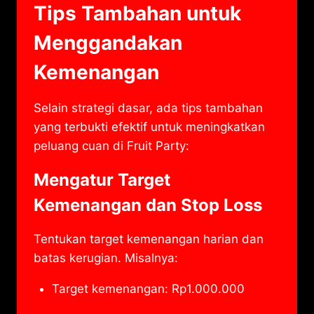
Tips Tambahan untuk
Menggandakan
Kemenangan
Selain strategi dasar, ada tips tambahan
yang terbukti efektif untuk meningkatkan
peluang cuan di Fruit Party:
Mengatur Target
Kemenangan dan Stop Loss
Tentukan target kemenangan harian dan
batas kerugian. Misalnya:
Target kemenangan: Rp1.000.000