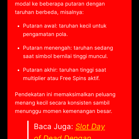
modal ke beberapa putaran dengan
taruhan berbeda, misalnya:
Putaran awal: taruhan kecil untuk
pengamatan pola.
Putaran menengah: taruhan sedang
saat simbol bernilai tinggi muncul.
Putaran akhir: taruhan tinggi saat
multiplier atau Free Spins aktif.
Pendekatan ini memaksimalkan peluang
menang kecil secara konsisten sambil
menunggu momen kemenangan besar.
Baca Juga:
Slot Day
of Dead Dengan