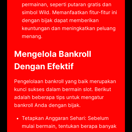
permainan, seperti putaran gratis dan
simbol Wild. Memanfaatkan fitur-fitur ini
dengan bijak dapat memberikan
keuntungan dan meningkatkan peluang
menang.
Mengelola Bankroll
Dengan Efektif
Pengelolaan bankroll yang baik merupakan
kunci sukses dalam bermain slot. Berikut
adalah beberapa tips untuk mengatur
bankroll Anda dengan bijak.
Tetapkan Anggaran Sehari: Sebelum
mulai bermain, tentukan berapa banyak