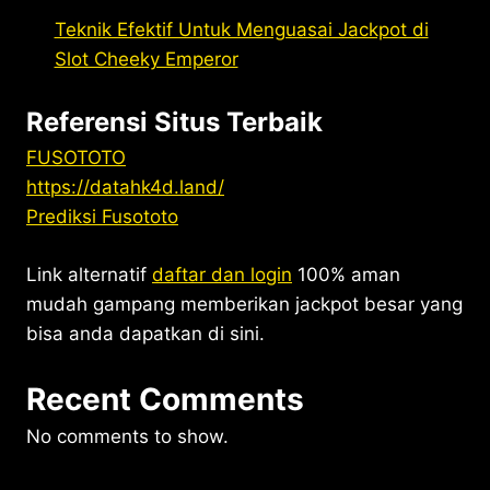
Teknik Efektif Untuk Menguasai Jackpot di
Slot Cheeky Emperor
Referensi Situs Terbaik
FUSOTOTO
https://datahk4d.land/
Prediksi Fusototo
Link alternatif
daftar dan login
100% aman
mudah gampang memberikan jackpot besar yang
bisa anda dapatkan di sini.
Recent Comments
No comments to show.