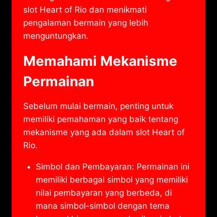
slot Heart of Rio dan menikmati
pengalaman bermain yang lebih
menguntungkan.
Memahami Mekanisme
Permainan
Sebelum mulai bermain, penting untuk
memiliki pemahaman yang baik tentang
mekanisme yang ada dalam slot Heart of
Rio.
Simbol dan Pembayaran: Permainan ini
memiliki berbagai simbol yang memiliki
nilai pembayaran yang berbeda, di
mana simbol-simbol dengan tema