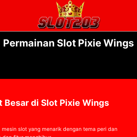
Permainan Slot Pixie Wings
Besar di Slot Pixie Wings
n mesin slot yang menarik dengan tema peri dan