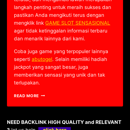
langkah penting untuk meraih sukses dan
pastikan Anda mengikuti terus dengan
mengklik link
GAME SLOT SENSASIONAL
agar tidak ketinggalan informasi terbaru
dan menarik lainnya dari kami.
Coba juga game yang terpopuler lainnya
seperti
abutogel
. Selain memiliki hadiah
jackpot yang sangat besar, juga
memberikan sensasi yang unik dan tak
terlupakan.
TIPS
READ MORE
DAN
TRIK
MENINGKATKAN
PELUANG
NEED BACKLINK HIGH QUALITY and RELEVANT
KEMENANGAN
?
let us help.
click here