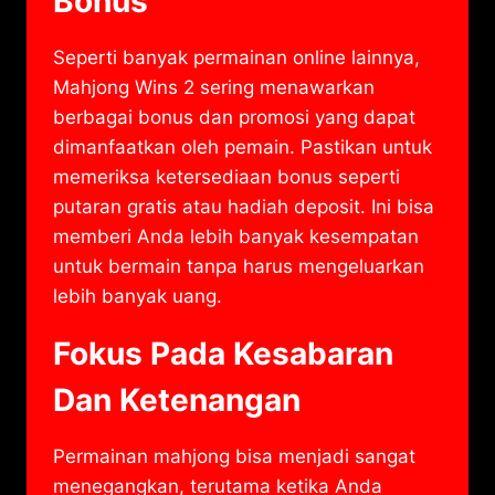
Bonus
Seperti banyak permainan online lainnya,
Mahjong Wins 2 sering menawarkan
berbagai bonus dan promosi yang dapat
dimanfaatkan oleh pemain. Pastikan untuk
memeriksa ketersediaan bonus seperti
putaran gratis atau hadiah deposit. Ini bisa
memberi Anda lebih banyak kesempatan
untuk bermain tanpa harus mengeluarkan
lebih banyak uang.
Fokus Pada Kesabaran
Dan Ketenangan
Permainan mahjong bisa menjadi sangat
menegangkan, terutama ketika Anda