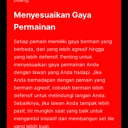
Menyesuaikan Gaya
Permainan
Setiap pemain memiliki gaya bermain yang
berbeda, dari yang lebih agresif hingga
yang lebih defensif. Penting untuk
menyesuaikan gaya permainan Anda
dengan lawan yang Anda hadapi. Jika
Anda berhadapan dengan pemain yang
bermain agresif, cobalah bermain lebih
defensif untuk melindungi tangan Anda.
Sebaliknya, jika lawan Anda tampak lebih
pasif, ini mungkin saat yang baik untuk
mengambil inisiatif dan membangun set tile
yang lebih kuat.