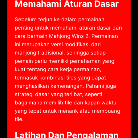
Memahami Aturan Dasar
Sebelum terjun ke dalam permainan,
penting untuk memahami aturan dasar dan
cara bermain Mahjong Wins 2. Permainan
ini merupakan versi modifikasi dari
mahjong tradisional, sehingga setiap
pemain perlu memiliki pemahaman yang
kuat tentang cara kerja permainan,
termasuk kombinasi tiles yang dapat
menghasilkan kemenangan. Pahami juga
strategi dasar yang terlibat, seperti
bagaimana memilih tile dan kapan waktu
yang tepat untuk menarik atau membuang
tile.
Latihan Dan Pengalaman