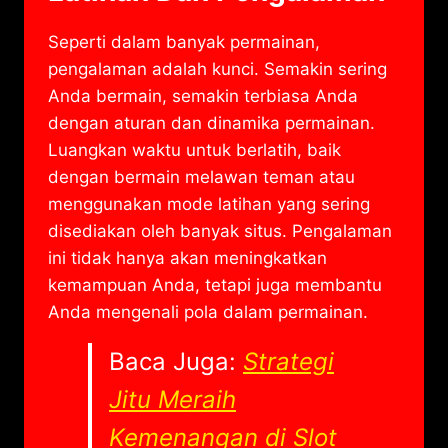
Seperti dalam banyak permainan,
pengalaman adalah kunci. Semakin sering
Anda bermain, semakin terbiasa Anda
dengan aturan dan dinamika permainan.
Luangkan waktu untuk berlatih, baik
dengan bermain melawan teman atau
menggunakan mode latihan yang sering
disediakan oleh banyak situs. Pengalaman
ini tidak hanya akan meningkatkan
kemampuan Anda, tetapi juga membantu
Anda mengenali pola dalam permainan.
Baca Juga:
Strategi
Jitu Meraih
Kemenangan di Slot