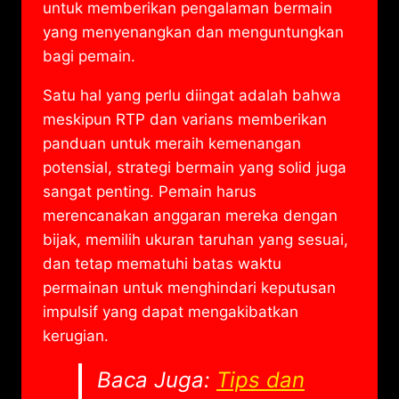
untuk memberikan pengalaman bermain
yang menyenangkan dan menguntungkan
bagi pemain.
Satu hal yang perlu diingat adalah bahwa
meskipun RTP dan varians memberikan
panduan untuk meraih kemenangan
potensial, strategi bermain yang solid juga
sangat penting. Pemain harus
merencanakan anggaran mereka dengan
bijak, memilih ukuran taruhan yang sesuai,
dan tetap mematuhi batas waktu
permainan untuk menghindari keputusan
impulsif yang dapat mengakibatkan
kerugian.
Baca Juga:
Tips dan