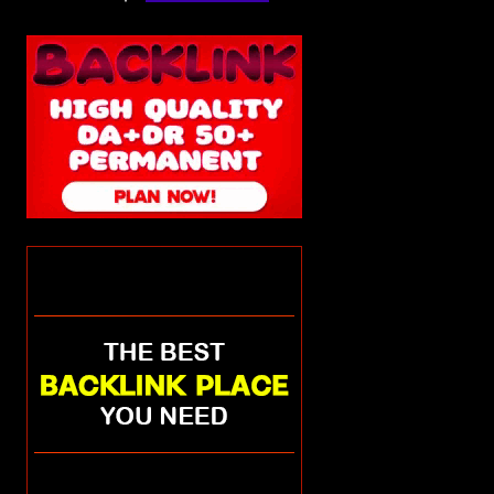
MANIACS