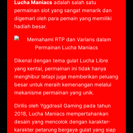
Lucha Maniacs
adalah salah satu
permainan slot yang sangat menarik dan
digemari oleh para pemain yang memiliki
hadiah besar.
Dikenal dengan tema gulat Lucha Libre
yang kental, permainan ini tidak hanya
menghibur tetapi juga memberikan peluang
besar untuk meraih kemenangan melalui
mekanisme permainan yang unik.
Dirilis oleh Yggdrasil Gaming pada tahun
2018, Lucha Maniacs mempertahankan
desain yang mencolok dengan karakter-
karakter petarung bergaya gulat yang siap