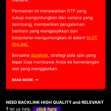
menarik.
​Permainan ini menawarkan RTP yang
cukup menguntungkan dan varians yang
seimbang, memberikan pengalaman
bermain yang mengasyikkan dan
berpotensi menguntungkan di dalam
SLOT
ONLINE.
Bersama
dorahoki
, strategi pola spin yang
tepat bisa membawa Anda ke kemenangan
slot yang menggiurkan.
MEMAHAMI
READ MORE
RTP
DAN
VARIANS
DALAM
NEED BACKLINK HIGH QUALITY and RELEVANT
PERMAINAN
?
let us help.
click here
LUCHA