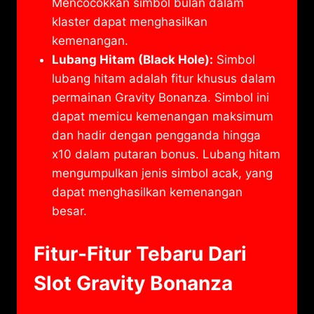
Mencocokkan simbol bulan dalam
klaster dapat menghasilkan
kemenangan.
Lubang Hitam (Black Hole):
Simbol
lubang hitam adalah fitur khusus dalam
permainan Gravity Bonanza. Simbol ini
dapat memicu kemenangan maksimum
dan hadir dengan pengganda hingga
x10 dalam putaran bonus. Lubang hitam
mengumpulkan jenis simbol acak, yang
dapat menghasilkan kemenangan
besar.
Fitur-Fitur Tebaru Dari
Slot Gravity Bonanza