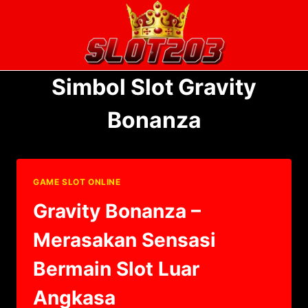
Skip
to
content
Simbol Slot Gravity
Bonanza
GAME SLOT ONLINE
Gravity Bonanza –
Merasakan Sensasi
Bermain Slot Luar
Angkasa