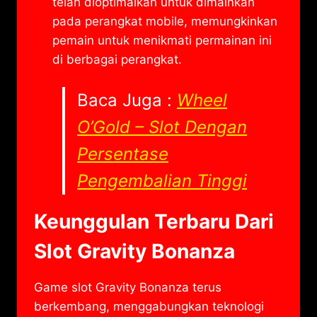
telah dioptimalkan untuk dimainkan
pada perangkat mobile, memungkinkan
pemain untuk menikmati permainan ini
di berbagai perangkat.
Baca Juga :
Wheel
O’Gold – Slot Dengan
Persentase
Pengembalian Tinggi
Keunggulan Terbaru Dari
Slot Gravity Bonanza
Game slot Gravity Bonanza terus
berkembang, menggabungkan teknologi