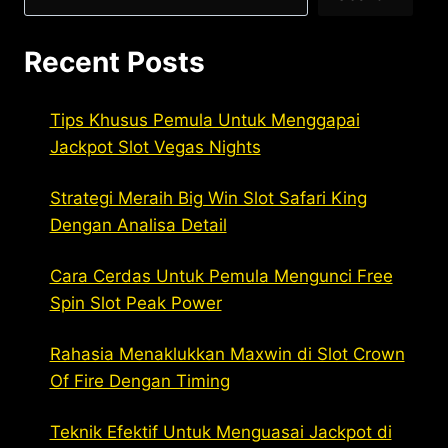
Recent Posts
Tips Khusus Pemula Untuk Menggapai
Jackpot Slot Vegas Nights
Strategi Meraih Big Win Slot Safari King
Dengan Analisa Detail
Cara Cerdas Untuk Pemula Mengunci Free
Spin Slot Peak Power
Rahasia Menaklukkan Maxwin di Slot Crown
Of Fire Dengan Timing
Teknik Efektif Untuk Menguasai Jackpot di