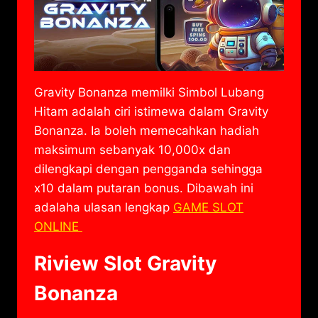
Gravity Bonanza memilki Simbol Lubang
Hitam adalah ciri istimewa dalam Gravity
Bonanza. Ia boleh memecahkan hadiah
maksimum sebanyak 10,000x dan
dilengkapi dengan pengganda sehingga
x10 dalam putaran bonus. Dibawah ini
adalaha ulasan lengkap
GAME SLOT
ONLINE
Riview Slot Gravity
Bonanza