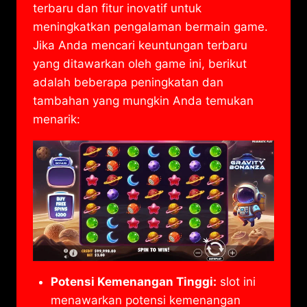
terbaru dan fitur inovatif untuk
meningkatkan pengalaman bermain game.
Jika Anda mencari keuntungan terbaru
yang ditawarkan oleh game ini, berikut
adalah beberapa peningkatan dan
tambahan yang mungkin Anda temukan
menarik:
Potensi Kemenangan Tinggi:
slot ini
menawarkan potensi kemenangan