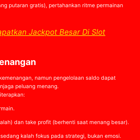
jang putaran gratis), pertahankan ritme permainan
apatkan Jackpot Besar Di Slot
menangan
n kemenangan, namun pengelolaan saldo dapat
njaga peluang menang.
iterapkan:
rmain.
alah) dan take profit (berhenti saat menang besar).
edang kalah fokus pada strategi, bukan emosi.