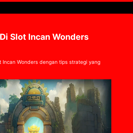
i Slot Incan Wonders
 Incan Wonders dengan tips strategi yang