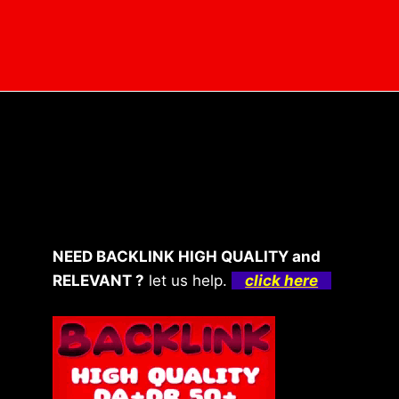
NEED BACKLINK HIGH QUALITY and
RELEVANT ?
let us help.
click here