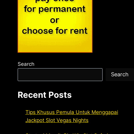
Search
Search
Recent Posts
Tips Khusus Pemula Untuk Menggapai
Jackpot Slot Vegas Nights