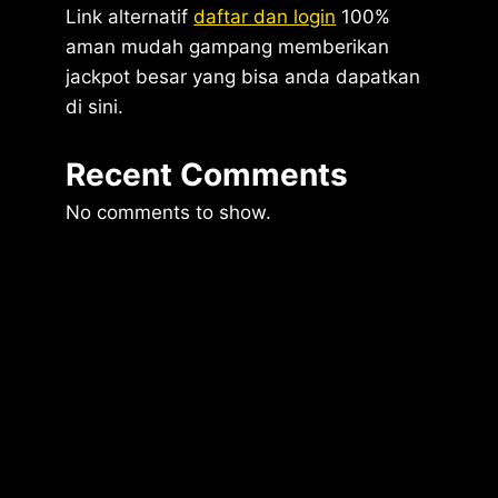
Link alternatif
daftar dan login
100%
aman mudah gampang memberikan
jackpot besar yang bisa anda dapatkan
di sini.
Recent Comments
No comments to show.