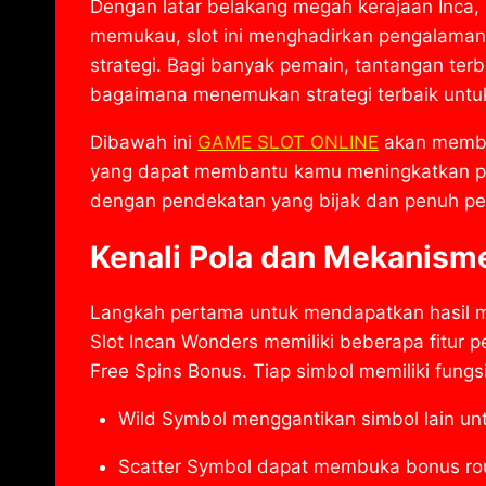
Dengan latar belakang megah kerajaan Inca, s
memukau, slot ini menghadirkan pengalama
strategi. Bagi banyak pemain, tantangan ter
bagaimana menemukan strategi terbaik untuk
Dibawah ini
GAME SLOT ONLINE
akan membah
yang dapat membantu kamu meningkatkan pe
dengan pendekatan yang bijak dan penuh pe
Kenali Pola dan Mekanism
Langkah pertama untuk mendapatkan hasil m
Slot Incan Wonders memiliki beberapa fitur p
Free Spins Bonus. Tiap simbol memiliki fungs
Wild Symbol menggantikan simbol lain u
Scatter Symbol dapat membuka bonus roun