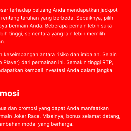
besar terhadap peluang Anda mendapatkan jackpot
i rentang taruhan yang berbeda. Sebaiknya, pilih
aya bermain Anda. Beberapa pemain lebih suka
bih tinggi, sementara yang lain lebih memilih
an.
keseimbangan antara risiko dan imbalan. Selain
o Player) dari permainan ini. Semakin tinggi RTP,
dapatkan kembali investasi Anda dalam jangka
omosi
nus dan promosi yang dapat Anda manfaatkan
main Joker Race. Misalnya, bonus selamat datang,
 tambahan modal yang berharga.