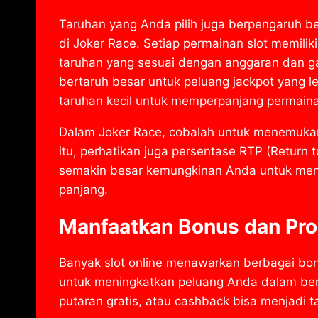
Taruhan yang Anda pilih juga berpengaruh 
di Joker Race. Setiap permainan slot memilik
taruhan yang sesuai dengan anggaran dan g
bertaruh besar untuk peluang jackpot yang le
taruhan kecil untuk memperpanjang permain
Dalam Joker Race, cobalah untuk menemukan 
itu, perhatikan juga persentase RTP (Return t
semakin besar kemungkinan Anda untuk men
panjang.
Manfaatkan Bonus dan Pr
Banyak slot online menawarkan berbagai bo
untuk meningkatkan peluang Anda dalam ber
putaran gratis, atau cashback bisa menjadi