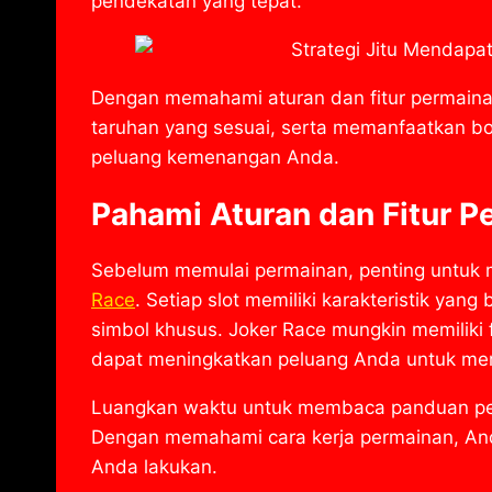
pendekatan yang tepat.
Dengan memahami aturan dan fitur permaina
taruhan yang sesuai, serta memanfaatkan b
peluang kemenangan Anda.
Pahami Aturan dan Fitur P
Sebelum memulai permainan, penting untuk 
Race
. Setiap slot memiliki karakteristik yan
simbol khusus. Joker Race mungkin memiliki fi
dapat meningkatkan peluang Anda untuk mera
Luangkan waktu untuk membaca panduan per
Dengan memahami cara kerja permainan, An
Anda lakukan.