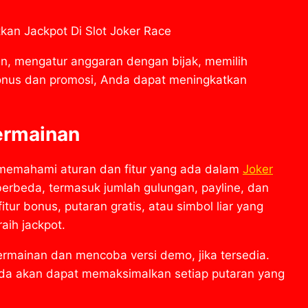
n, mengatur anggaran dengan bijak, memilih
onus dan promosi, Anda dapat meningkatkan
ermainan
memahami aturan dan fitur yang ada dalam
Joker
g berbeda, termasuk jumlah gulungan, payline, dan
tur bonus, putaran gratis, atau simbol liar yang
ih jackpot.
mainan dan mencoba versi demo, jika tersedia.
da akan dapat memaksimalkan setiap putaran yang