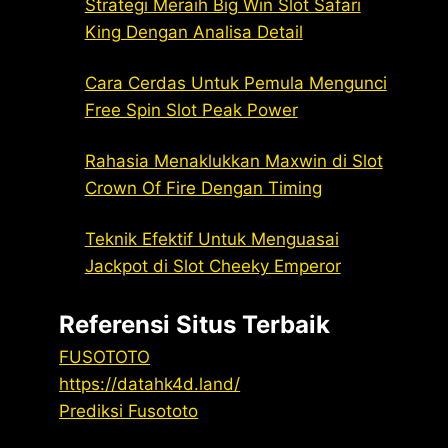
Strategi Meraih Big Win Slot Safari
King Dengan Analisa Detail
Cara Cerdas Untuk Pemula Mengunci
Free Spin Slot Peak Power
Rahasia Menaklukkan Maxwin di Slot
Crown Of Fire Dengan Timing
Teknik Efektif Untuk Menguasai
Jackpot di Slot Cheeky Emperor
Referensi Situs Terbaik
FUSOTOTO
https://datahk4d.land/
Prediksi Fusototo