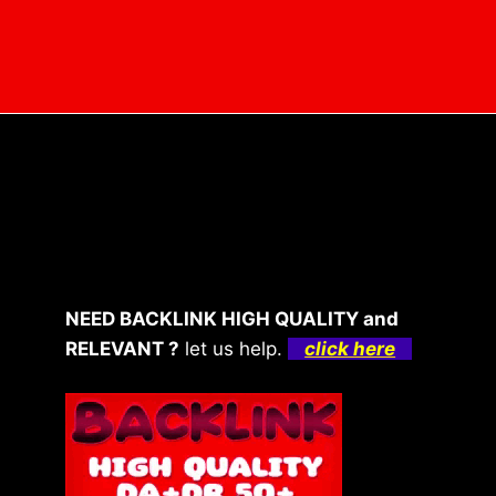
NEED BACKLINK HIGH QUALITY and
RELEVANT ?
let us help.
click here