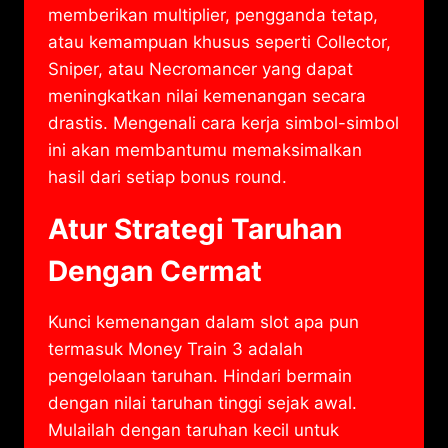
memberikan multiplier, pengganda tetap,
atau kemampuan khusus seperti Collector,
Sniper, atau Necromancer yang dapat
meningkatkan nilai kemenangan secara
drastis. Mengenali cara kerja simbol-simbol
ini akan membantumu memaksimalkan
hasil dari setiap bonus round.
Atur Strategi Taruhan
Dengan Cermat
Kunci kemenangan dalam slot apa pun
termasuk Money Train 3 adalah
pengelolaan taruhan. Hindari bermain
dengan nilai taruhan tinggi sejak awal.
Mulailah dengan taruhan kecil untuk