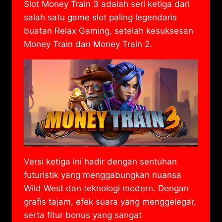
Slot Money Train 3 adalah seri ketiga dari
salah satu game slot paling legendaris
buatan Relax Gaming, setelah kesuksesan
Money Train dan Money Train 2.
Versi ketiga ini hadir dengan sentuhan
futuristik yang menggabungkan nuansa
Wild West dan teknologi modern. Dengan
grafis tajam, efek suara yang menggelegar,
serta fitur bonus yang sangat