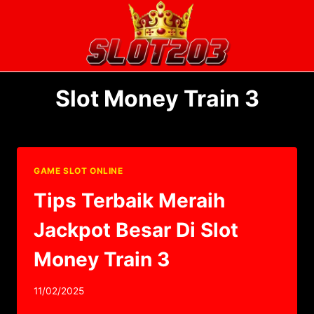
Skip
to
content
Slot Money Train 3
GAME SLOT ONLINE
Tips Terbaik Meraih
Jackpot Besar Di Slot
Money Train 3
11/02/2025