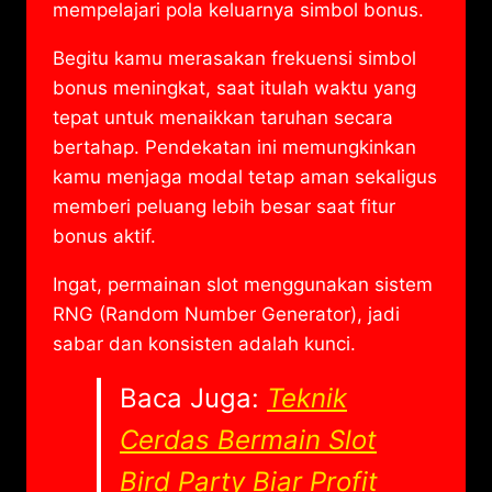
mempelajari pola keluarnya simbol bonus.
Begitu kamu merasakan frekuensi simbol
bonus meningkat, saat itulah waktu yang
tepat untuk menaikkan taruhan secara
bertahap. Pendekatan ini memungkinkan
kamu menjaga modal tetap aman sekaligus
memberi peluang lebih besar saat fitur
bonus aktif.
Ingat, permainan slot menggunakan sistem
RNG (Random Number Generator), jadi
sabar dan konsisten adalah kunci.
Baca Juga:
Teknik
Cerdas Bermain Slot
Bird Party Biar Profit