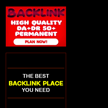
MONEY
TRAIN
3