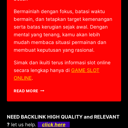
Bermainlah dengan fokus, batasi waktu
bermain, dan tetapkan target kemenangan
serta batas kerugian sejak awal. Dengan
mental yang tenang, kamu akan lebih
mudah membaca situasi permainan dan
membuat keputusan yang rasional.
Simak dan ikuiti terus informasi slot online
secara lengkap hanya di
GAME SLOT
ONLINE
.
TIPS
READ MORE
TERBAIK
MERAIH
JACKPOT
BESAR
NEED BACKLINK HIGH QUALITY and RELEVANT
DI
?
let us help.
click here
SLOT