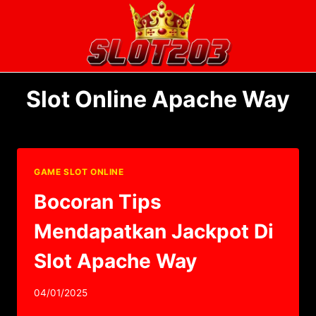
Skip
to
content
Slot Online Apache Way
GAME SLOT ONLINE
Bocoran Tips
Mendapatkan Jackpot Di
Slot Apache Way
04/01/2025