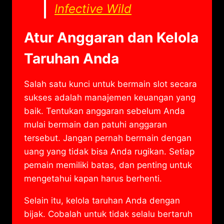
Infective Wild
Atur Anggaran dan Kelola
Taruhan Anda
Salah satu kunci untuk bermain slot secara
sukses adalah manajemen keuangan yang
baik. Tentukan anggaran sebelum Anda
mulai bermain dan patuhi anggaran
tersebut. Jangan pernah bermain dengan
uang yang tidak bisa Anda rugikan. Setiap
pemain memiliki batas, dan penting untuk
mengetahui kapan harus berhenti.
Selain itu, kelola taruhan Anda dengan
bijak. Cobalah untuk tidak selalu bertaruh