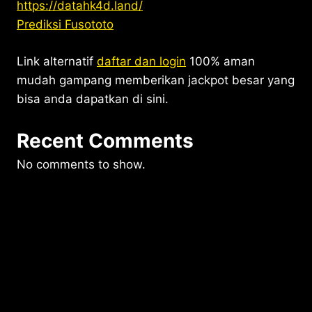
https://datahk4d.land/
Prediksi Fusototo
Link alternatif
daftar dan login
100% aman
mudah gampang memberikan jackpot besar yang
bisa anda dapatkan di sini.
Recent Comments
No comments to show.
© 2026
GAME SLOT ONLINE