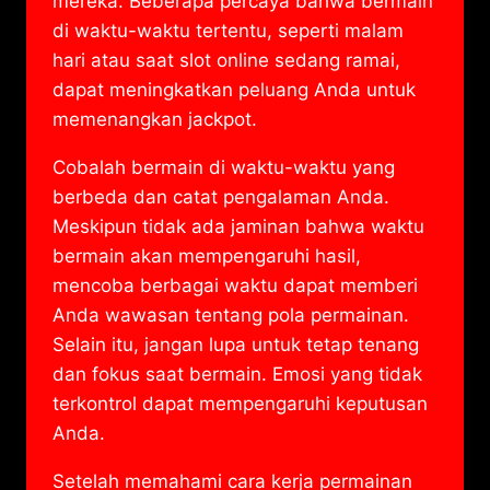
mereka. Beberapa percaya bahwa bermain
di waktu-waktu tertentu, seperti malam
hari atau saat slot online sedang ramai,
dapat meningkatkan peluang Anda untuk
memenangkan jackpot.
Cobalah bermain di waktu-waktu yang
berbeda dan catat pengalaman Anda.
Meskipun tidak ada jaminan bahwa waktu
bermain akan mempengaruhi hasil,
mencoba berbagai waktu dapat memberi
Anda wawasan tentang pola permainan.
Selain itu, jangan lupa untuk tetap tenang
dan fokus saat bermain. Emosi yang tidak
terkontrol dapat mempengaruhi keputusan
Anda.
Setelah memahami cara kerja permainan