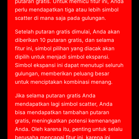
putaran gratis. Untuk memicu fitur ini, Anda
perlu mendapatkan tiga atau lebih simbol
scatter di mana saja pada gulungan.
Setelah putaran gratis dimulai, Anda akan
diberikan 10 putaran gratis, dan selama
fitur ini, simbol pilihan yang diacak akan
dipilih untuk menjadi simbol ekspansi.
Simbol ekspansi ini dapat menutupi seluruh
gulungan, memberikan peluang besar
untuk menciptakan kombinasi menang.
Jika selama putaran gratis Anda
mendapatkan lagi simbol scatter, Anda
bisa mendapatkan tambahan putaran
gratis, meningkatkan potensi kemenangan
Anda. Oleh karena itu, penting untuk selalu
berusaha mencapai fitur ini, karena ini