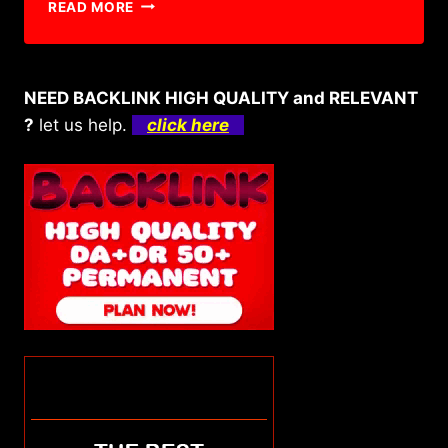
RAHASIA
READ MORE
MUDAH
MENANG
BESAR
DI
NEED BACKLINK HIGH QUALITY and RELEVANT
SLOT
?
let us help.
click here
ONLINE
BOOK
OF
DEAD