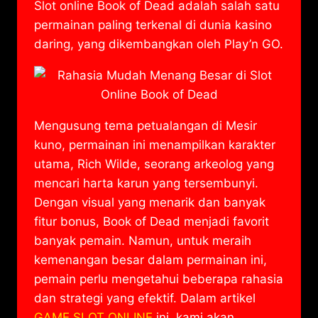
Slot online Book of Dead adalah salah satu
permainan paling terkenal di dunia kasino
daring, yang dikembangkan oleh Play’n GO.
Mengusung tema petualangan di Mesir
kuno, permainan ini menampilkan karakter
utama, Rich Wilde, seorang arkeolog yang
mencari harta karun yang tersembunyi.
Dengan visual yang menarik dan banyak
fitur bonus, Book of Dead menjadi favorit
banyak pemain. Namun, untuk meraih
kemenangan besar dalam permainan ini,
pemain perlu mengetahui beberapa rahasia
dan strategi yang efektif. Dalam artikel
GAME SLOT ONLINE
ini, kami akan