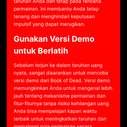
taruhan Anda dan tetap pada rencana
permainan. Ini membantu Anda tetap
tenang dan menghindari keputusan
impulsif yang dapat merugikan.
Gunakan Versi Demo
untuk Berlatih
Sebelum terjun ke dalam taruhan uang
nyata, sangat disarankan untuk mencoba
versi demo dari Book of Dead. Versi demo
memungkinkan Anda untuk mengenal lebih
jauh tentang mekanisme permainan dan
fitur-fiturnya tanpa risiko kehilangan uang.
Anda bisa mempelajari kapan waktu
terbaik untuk meningkatkan taruhan dan
memahami pola permainan secara