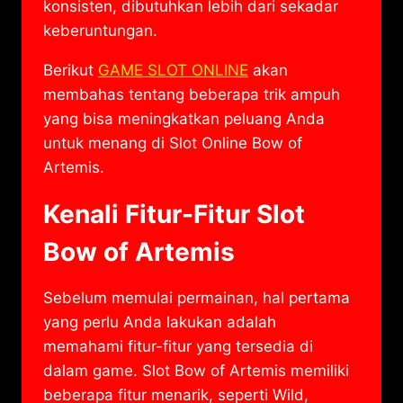
konsisten, dibutuhkan lebih dari sekadar
keberuntungan.
Berikut
GAME SLOT ONLINE
akan
membahas tentang beberapa trik ampuh
yang bisa meningkatkan peluang Anda
untuk menang di Slot Online Bow of
Artemis.
Kenali Fitur-Fitur Slot
Bow of Artemis
Sebelum memulai permainan, hal pertama
yang perlu Anda lakukan adalah
memahami fitur-fitur yang tersedia di
dalam game. Slot Bow of Artemis memiliki
beberapa fitur menarik, seperti Wild,