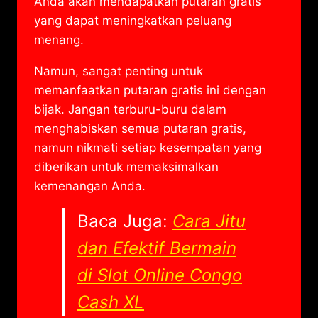
Anda akan mendapatkan putaran gratis
yang dapat meningkatkan peluang
menang.
Namun, sangat penting untuk
memanfaatkan putaran gratis ini dengan
bijak. Jangan terburu-buru dalam
menghabiskan semua putaran gratis,
namun nikmati setiap kesempatan yang
diberikan untuk memaksimalkan
kemenangan Anda.
Baca Juga:
Cara Jitu
dan Efektif Bermain
di Slot Online Congo
Cash XL