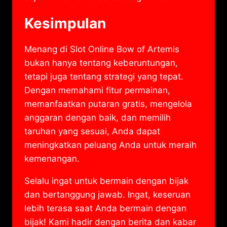
Kesimpulan
Menang di Slot Online Bow of Artemis
bukan hanya tentang keberuntungan,
tetapi juga tentang strategi yang tepat.
Dengan memahami fitur permainan,
memanfaatkan putaran gratis, mengelola
anggaran dengan baik, dan memilih
taruhan yang sesuai, Anda dapat
meningkatkan peluang Anda untuk meraih
kemenangan.
Selalu ingat untuk bermain dengan bijak
dan bertanggung jawab. Ingat, keseruan
lebih terasa saat Anda bermain dengan
bijak! Kami hadir dengan berita dan kabar