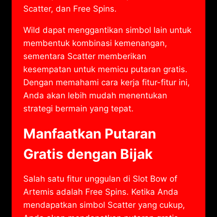
Scatter, dan Free Spins.
Wild dapat menggantikan simbol lain untuk
membentuk kombinasi kemenangan,
sementara Scatter memberikan
kesempatan untuk memicu putaran gratis.
Dengan memahami cara kerja fitur-fitur ini,
Anda akan lebih mudah menentukan
strategi bermain yang tepat.
Manfaatkan Putaran
Gratis dengan Bijak
Salah satu fitur unggulan di Slot Bow of
Artemis adalah Free Spins. Ketika Anda
mendapatkan simbol Scatter yang cukup,