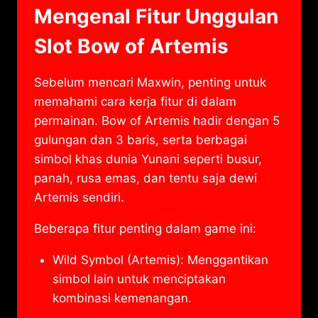
Mengenal Fitur Unggulan
Slot Bow of Artemis
Sebelum mencari Maxwin, penting untuk
memahami cara kerja fitur di dalam
permainan. Bow of Artemis hadir dengan 5
gulungan dan 3 baris, serta berbagai
simbol khas dunia Yunani seperti busur,
panah, rusa emas, dan tentu saja dewi
Artemis sendiri.
Beberapa fitur penting dalam game ini:
Wild Symbol (Artemis): Menggantikan
simbol lain untuk menciptakan
kombinasi kemenangan.