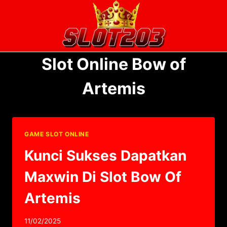
Skip
to
content
Slot Online Bow of
Artemis
GAME SLOT ONLINE
Kunci Sukses Dapatkan
Maxwin Di Slot Bow Of
Artemis
11/02/2025