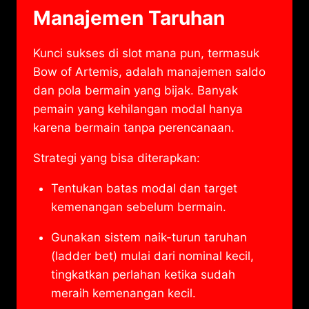
Manajemen Taruhan
Kunci sukses di slot mana pun, termasuk
Bow of Artemis, adalah manajemen saldo
dan pola bermain yang bijak. Banyak
pemain yang kehilangan modal hanya
karena bermain tanpa perencanaan.
Strategi yang bisa diterapkan:
Tentukan batas modal dan target
kemenangan sebelum bermain.
Gunakan sistem naik-turun taruhan
(ladder bet) mulai dari nominal kecil,
tingkatkan perlahan ketika sudah
meraih kemenangan kecil.