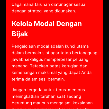
bagaimana taruhan diatur agar sesuai
dengan strategi yang digunakan.
Kelola Modal Dengan
Bijak
Pengelolaan modal adalah kunci utama
dalam bermain slot agar tetap bertanggung
jawab sekaligus memperbesar peluang
menang. Tetapkan batas kerugian dan
kemenangan maksimal yang dapat Anda
terima dalam sesi bermain.
Jangan tergoda untuk terus-menerus
meningkatkan taruhan saat sedang
beruntung maupun mengalami kekalahan.