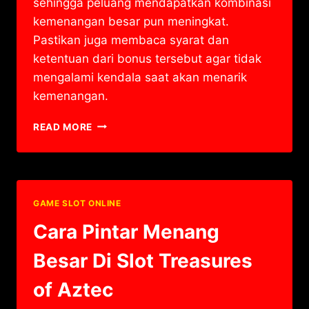
sehingga peluang mendapatkan kombinasi
kemenangan besar pun meningkat.
Pastikan juga membaca syarat dan
ketentuan dari bonus tersebut agar tidak
mengalami kendala saat akan menarik
kemenangan.
RAHASIA
READ MORE
MENANG
BESAR
BERMAIN
DI
SLOT
GAME SLOT ONLINE
JURASSIC
KINGDOM
Cara Pintar Menang
Besar Di Slot Treasures
of Aztec