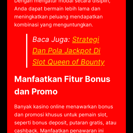
Dengan mengatur modal secara disiplin,
Anda dapat bermain lebih lama dan
meningkatkan peluang mendapatkan
kombinasi yang menguntungkan.
Baca Juga:
Strategi
Dan Pola Jackpot Di
Slot Queen of Bounty
Manfaatkan Fitur Bonus
dan Promo
Banyak kasino online menawarkan bonus
dan promosi khusus untuk pemain slot,
seperti bonus deposit, putaran gratis, atau
cashback. Manfaatkan penawaran ini