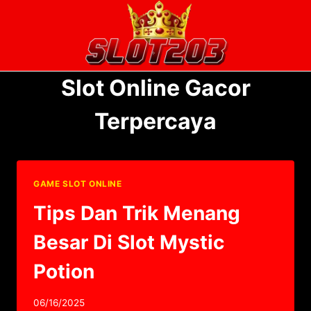
Skip
to
content
Slot Online Gacor
Terpercaya
GAME SLOT ONLINE
Tips Dan Trik Menang
Besar Di Slot Mystic
Potion
06/16/2025