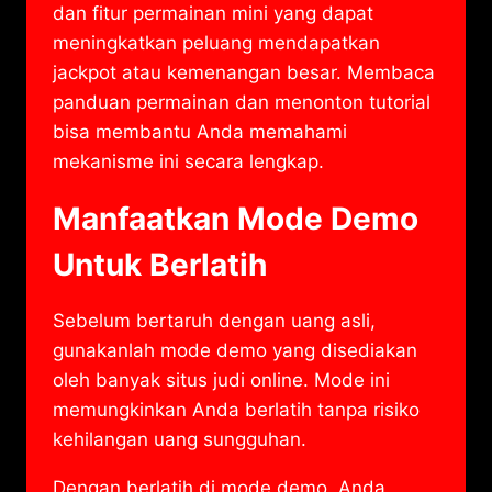
dan fitur permainan mini yang dapat
meningkatkan peluang mendapatkan
jackpot atau kemenangan besar. Membaca
panduan permainan dan menonton tutorial
bisa membantu Anda memahami
mekanisme ini secara lengkap.
Manfaatkan Mode Demo
Untuk Berlatih
Sebelum bertaruh dengan uang asli,
gunakanlah mode demo yang disediakan
oleh banyak situs judi online. Mode ini
memungkinkan Anda berlatih tanpa risiko
kehilangan uang sungguhan.
Dengan berlatih di mode demo, Anda