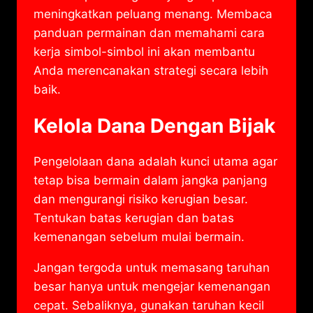
meningkatkan peluang menang. Membaca
panduan permainan dan memahami cara
kerja simbol-simbol ini akan membantu
Anda merencanakan strategi secara lebih
baik.
Kelola Dana Dengan Bijak
Pengelolaan dana adalah kunci utama agar
tetap bisa bermain dalam jangka panjang
dan mengurangi risiko kerugian besar.
Tentukan batas kerugian dan batas
kemenangan sebelum mulai bermain.
Jangan tergoda untuk memasang taruhan
besar hanya untuk mengejar kemenangan
cepat. Sebaliknya, gunakan taruhan kecil