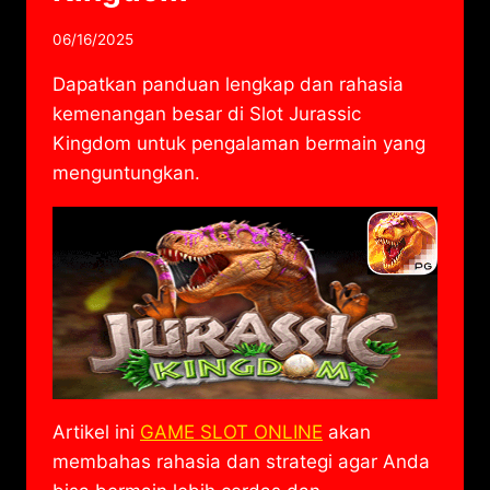
06/16/2025
Dapatkan panduan lengkap dan rahasia
kemenangan besar di Slot Jurassic
Kingdom untuk pengalaman bermain yang
menguntungkan.
Artikel ini
GAME SLOT ONLINE
akan
membahas rahasia dan strategi agar Anda