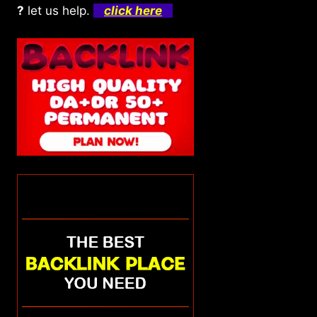
?
let us help.
click here
GATES
OF
OLYMPUS
1000