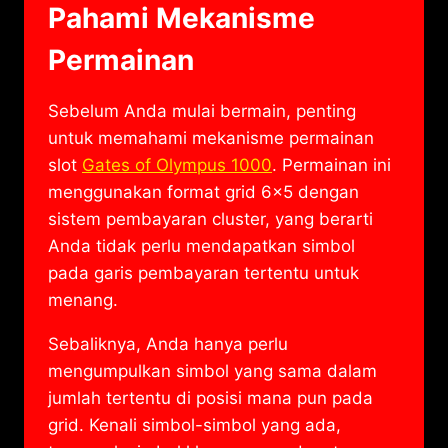
Pahami Mekanisme
Permainan
Sebelum Anda mulai bermain, penting
untuk memahami mekanisme permainan
slot
Gates of Olympus 1000
. Permainan ini
menggunakan format grid 6×5 dengan
sistem pembayaran cluster, yang berarti
Anda tidak perlu mendapatkan simbol
pada garis pembayaran tertentu untuk
menang.
Sebaliknya, Anda hanya perlu
mengumpulkan simbol yang sama dalam
jumlah tertentu di posisi mana pun pada
grid. Kenali simbol-simbol yang ada,