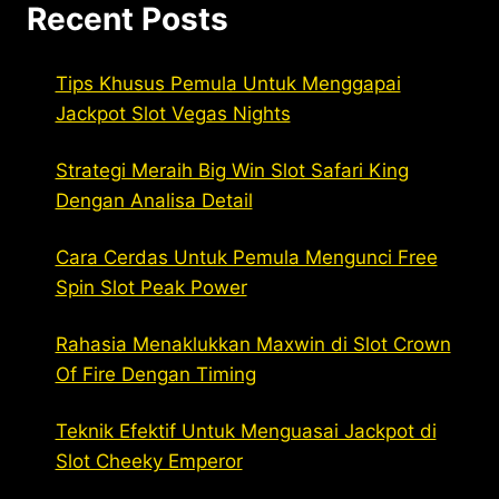
Recent Posts
Tips Khusus Pemula Untuk Menggapai
Jackpot Slot Vegas Nights
Strategi Meraih Big Win Slot Safari King
Dengan Analisa Detail
Cara Cerdas Untuk Pemula Mengunci Free
Spin Slot Peak Power
Rahasia Menaklukkan Maxwin di Slot Crown
Of Fire Dengan Timing
Teknik Efektif Untuk Menguasai Jackpot di
Slot Cheeky Emperor