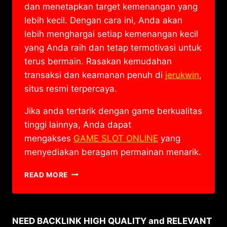
dan menetapkan target kemenangan yang
lebih kecil. Dengan cara ini, Anda akan
lebih menghargai setiap kemenangan kecil
yang Anda raih dan tetap termotivasi untuk
terus bermain. Rasakan kemudahan
transaksi dan keamanan penuh di
jerukwin
,
situs resmi terpercaya.
Jika anda tertarik dengan game berkualitas
tinggi lainnya, Anda dapat
mengakses
GAME SLOT ONLINE
yang
menyediakan beragam permainan menarik.
TRIK
READ MORE
JITU
MENDAPATKAN
JACKPOT
DI
NEED BACKLINK HIGH QUALITY and RELEVANT
SLOT