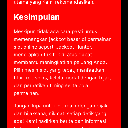
utama yang Kami rekomendasikan.
Kesimpulan
Meskipun tidak ada cara pasti untuk
memenangkan jackpot besar di permainan
slot online seperti Jackpot Hunter,
menerapkan trik-trik di atas dapat
membantu meningkatkan peluang Anda.
Pilih mesin slot yang tepat, manfaatkan
fitur free spins, kelola modal dengan bijak,
dan perhatikan timing serta pola
permainan.
Jangan lupa untuk bermain dengan bijak
dan bijaksana, nikmati setiap detik yang
ada! Kami hadirkan berita dan informasi