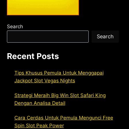
Search
Search
Recent Posts
Tips Khusus Pemula Untuk Menggapai
Jackpot Slot Vegas Nights
Strategi Meraih Big Win Slot Safari King
Dengan Analisa Detail
Cara Cerdas Untuk Pemula Mengunci Free
Spin Slot Peak Power