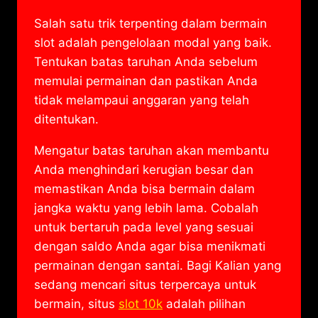
Salah satu trik terpenting dalam bermain
slot adalah pengelolaan modal yang baik.
Tentukan batas taruhan Anda sebelum
memulai permainan dan pastikan Anda
tidak melampaui anggaran yang telah
ditentukan.
Mengatur batas taruhan akan membantu
Anda menghindari kerugian besar dan
memastikan Anda bisa bermain dalam
jangka waktu yang lebih lama. Cobalah
untuk bertaruh pada level yang sesuai
dengan saldo Anda agar bisa menikmati
permainan dengan santai. Bagi Kalian yang
sedang mencari situs terpercaya untuk
bermain, situs
slot 10k
adalah pilihan