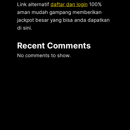
Link alternatif
daftar dan login
100%
aman mudah gampang memberikan
jackpot besar yang bisa anda dapatkan
di sini.
Recent Comments
No comments to show.