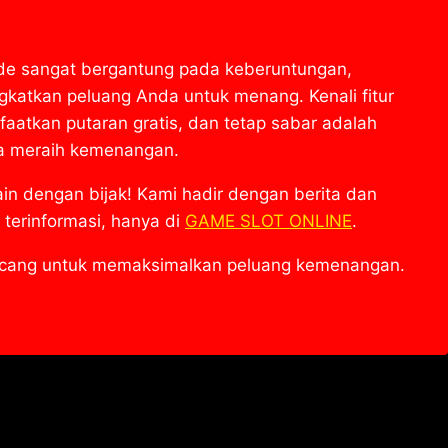
ode sangat bergantung pada keberuntungan,
gkatkan peluang Anda untuk menang. Kenali fitur
faatkan putaran gratis, dan tetap sabar adalah
a meraih kemenangan.
ain dengan bijak! Kami hadir dengan berita dan
terinformasi, hanya di
GAME SLOT ONLINE
.
cang untuk memaksimalkan peluang kemenangan.