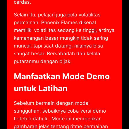
cerdas.
Selain itu, pelajari juga pola volatilitas
permainan. Phoenix Flames dikenal
memiliki volatilitas sedang ke tinggi, artinya
kemenangan besar mungkin tidak sering
muncul, tapi saat datang, nilainya bisa
sangat besar. Bersabarlah dan kelola
putaranmu dengan bijak.
Manfaatkan Mode Demo
untuk Latihan
Sebelum bermain dengan modal
sungguhan, sebaiknya coba versi demo
terlebih dahulu. Mode ini memberikan
gambaran jelas tentang ritme permainan