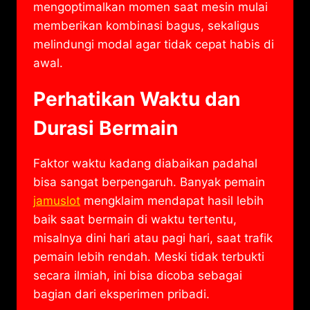
mengoptimalkan momen saat mesin mulai
memberikan kombinasi bagus, sekaligus
melindungi modal agar tidak cepat habis di
awal.
Perhatikan Waktu dan
Durasi Bermain
Faktor waktu kadang diabaikan padahal
bisa sangat berpengaruh. Banyak pemain
jamuslot
mengklaim mendapat hasil lebih
baik saat bermain di waktu tertentu,
misalnya dini hari atau pagi hari, saat trafik
pemain lebih rendah. Meski tidak terbukti
secara ilmiah, ini bisa dicoba sebagai
bagian dari eksperimen pribadi.