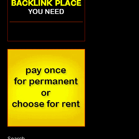
Search