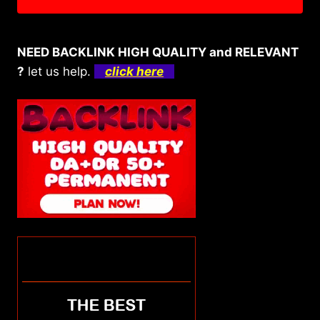
MENANG
MAXWIN
DI
NEED BACKLINK HIGH QUALITY and RELEVANT
SLOT
?
let us help.
click here
PHOENIX
FLAMES