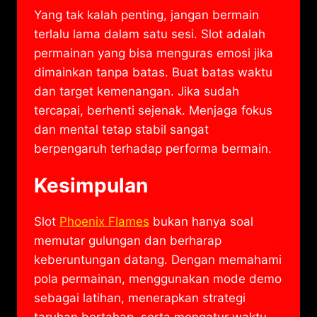
Yang tak kalah penting, jangan bermain
terlalu lama dalam satu sesi. Slot adalah
permainan yang bisa menguras emosi jika
dimainkan tanpa batas. Buat batas waktu
dan target kemenangan. Jika sudah
tercapai, berhenti sejenak. Menjaga fokus
dan mental tetap stabil sangat
berpengaruh terhadap performa bermain.
Kesimpulan
Slot
Phoenix Flames
bukan hanya soal
memutar gulungan dan berharap
keberuntungan datang. Dengan memahami
pola permainan, menggunakan mode demo
sebagai latihan, menerapkan strategi
taruhan bertahap, serta mengatur waktu