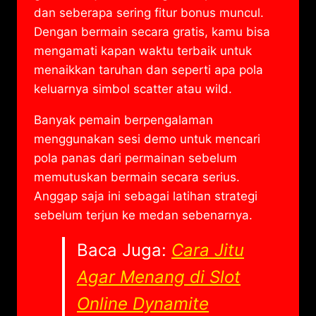
dan seberapa sering fitur bonus muncul.
Dengan bermain secara gratis, kamu bisa
mengamati kapan waktu terbaik untuk
menaikkan taruhan dan seperti apa pola
keluarnya simbol scatter atau wild.
Banyak pemain berpengalaman
menggunakan sesi demo untuk mencari
pola panas dari permainan sebelum
memutuskan bermain secara serius.
Anggap saja ini sebagai latihan strategi
sebelum terjun ke medan sebenarnya.
Baca Juga:
Cara Jitu
Agar Menang di Slot
Online Dynamite