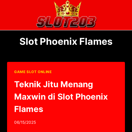
Skip
to
content
Slot Phoenix Flames
GAME SLOT ONLINE
Teknik Jitu Menang
Maxwin di Slot Phoenix
Flames
06/15/2025