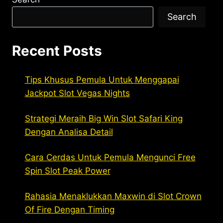
Search
Recent Posts
Tips Khusus Pemula Untuk Menggapai
Jackpot Slot Vegas Nights
Strategi Meraih Big Win Slot Safari King
Dengan Analisa Detail
Cara Cerdas Untuk Pemula Mengunci Free
Spin Slot Peak Power
Rahasia Menaklukkan Maxwin di Slot Crown
Of Fire Dengan Timing