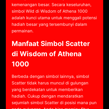
kemenangan besar. Secara keseluruhan,
simbol Wild di Wisdom of Athena 1000
adalah kunci utama untuk menggali potensi
hadiah besar yang tersembunyi dalam
permainan.
Manfaat Simbol Scatter
di Wisdom of Athena
1000
Berbeda dengan simbol lainnya, simbol
Scatter tidak harus muncul di gulungan
yang berdekatan untuk memberikan
hadiah. Cukup dengan mendaratkan
sejumlah simbol Scatter di posisi mana pun