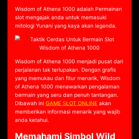
Wisdom of Athena 1000 adalah Permainan
slot mengajak anda untuk memasuki
mitologi Yunani yang kaya akan legenda.
Wisdom of Athena 1000 menjadi pusat dari
perjalanan tak terlupakan. Dengan grafis
yang memukau dan fitur menarik, Wisdom
of Athena 1000 menawarkan pengalaman
bermain yang seru dan penuh tantangan.
Dibawah ini
GAME SLOT ONLINE
akan
memberikan informasi menarik yang wajib
anda ketahui.
Memahami Simbol Wild