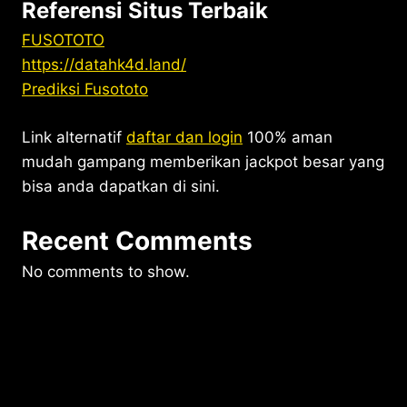
Referensi Situs Terbaik
FUSOTOTO
https://datahk4d.land/
Prediksi Fusototo
Link alternatif
daftar dan login
100% aman
mudah gampang memberikan jackpot besar yang
bisa anda dapatkan di sini.
Recent Comments
No comments to show.