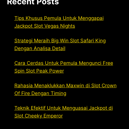
Recent Posts
Tips Khusus Pemula Untuk Menggapai
Jackpot Slot Vegas Nights
Strategi Meraih Big Win Slot Safari King
Dengan Analisa Detail
Cara Cerdas Untuk Pemula Mengunci Free
Spin Slot Peak Power
Rahasia Menaklukkan Maxwin di Slot Crown
Of Fire Dengan Timing
Teknik Efektif Untuk Menguasai Jackpot di
Slot Cheeky Emperor