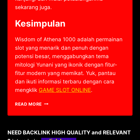
sekarang juga.
Kesimpulan
Wisdom of Athena 1000 adalah permainan
slot yang menarik dan penuh dengan
potensi besar, menggabungkan tema
mitologi Yunani yang ikonik dengan fitur-
fitur modern yang memikat.
Yuk, pantau
dan ikuti informasi terbaru dengan cara
mengklik
GAME SLOT ONLINE
.
TAKTIK
READ MORE
CERDAS
UNTUK
BERMAIN
SLOT
NEED BACKLINK HIGH QUALITY and RELEVANT
WISDOM