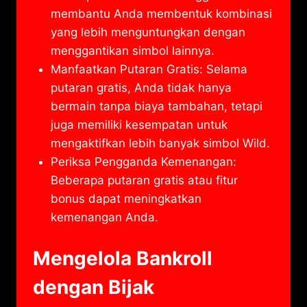
membantu Anda membentuk kombinasi
yang lebih menguntungkan dengan
menggantikan simbol lainnya.
Manfaatkan Putaran Gratis: Selama
putaran gratis, Anda tidak hanya
bermain tanpa biaya tambahan, tetapi
juga memiliki kesempatan untuk
mengaktifkan lebih banyak simbol Wild.
Periksa Pengganda Kemenangan:
Beberapa putaran gratis atau fitur
bonus dapat meningkatkan
kemenangan Anda.
Mengelola Bankroll
dengan Bijak