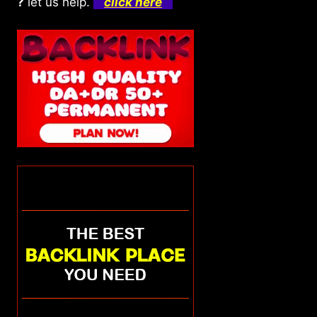
?
let us help.
click here
OF
ATHENA
1000