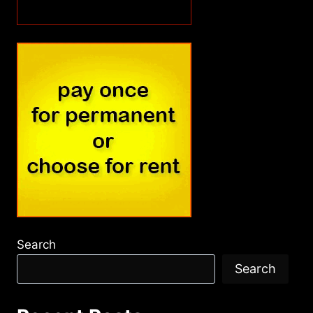
Search
Search