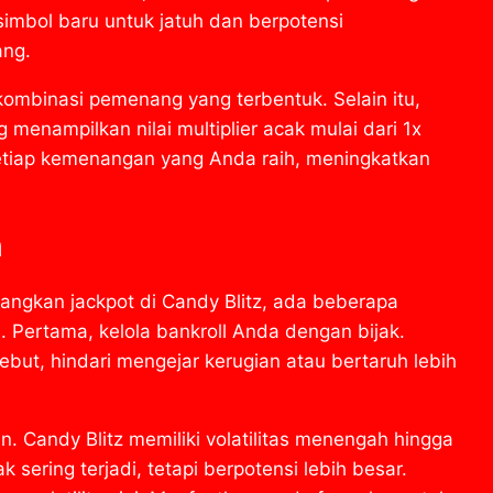
imbol baru untuk jatuh dan berpotensi
ang.
gi kombinasi pemenang yang terbentuk. Selain itu,
g menampilkan nilai multiplier acak mulai dari 1x
 setiap kemenangan yang Anda raih, meningkatkan
h
gkan jackpot di Candy Blitz, ada beberapa
. Pertama, kelola bankroll Anda dengan bijak.
but, hindari mengejar kerugian atau bertaruh lebih
. Candy Blitz memiliki volatilitas menengah hingga
 sering terjadi, tetapi berpotensi lebih besar.