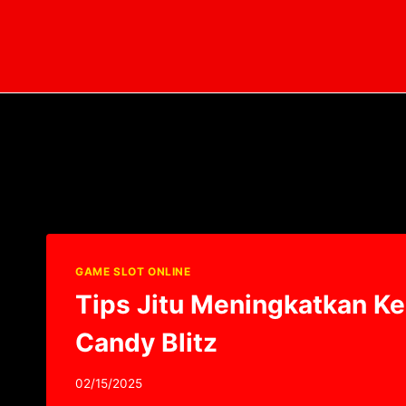
Skip
to
content
GAME SLOT ONLINE
Tips Jitu Meningkatkan K
Candy Blitz
02/15/2025