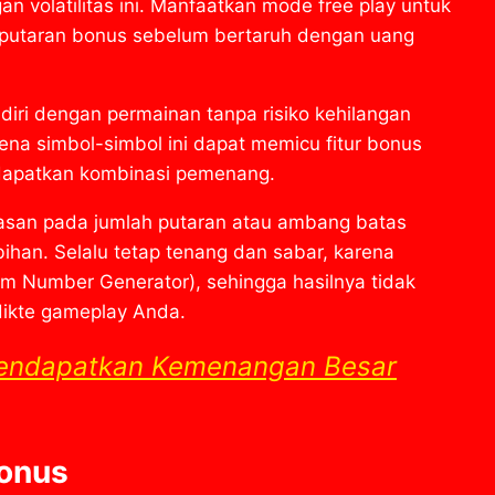
n volatilitas ini. Manfaatkan mode free play untuk
 putaran bonus sebelum bertaruh dengan uang
ri dengan permainan tanpa risiko kehilangan
rena simbol-simbol ini dapat memicu fitur bonus
dapatkan kombinasi pemenang.
batasan pada jumlah putaran atau ambang batas
ihan. Selalu tetap tenang dan sabar, karena
m Number Generator), sehingga hasilnya tidak
dikte gameplay Anda.
endapatkan Kemenangan Besar
Bonus