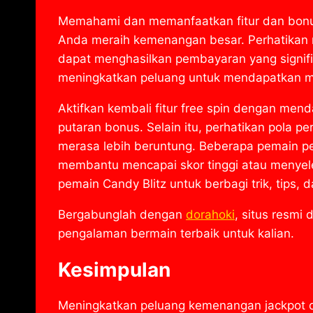
Memahami dan memanfaatkan fitur dan bonu
Anda meraih kemenangan besar. Perhatikan mult
dapat menghasilkan pembayaran yang signifika
meningkatkan peluang untuk mendapatkan mu
Aktifkan kembali fitur free spin dengan men
putaran bonus. Selain itu, perhatikan pola 
merasa lebih beruntung. Beberapa pemain p
membantu mencapai skor tinggi atau menyel
pemain Candy Blitz untuk berbagi trik, tips, d
Bergabunglah dengan
dorahoki
, situs resmi
pengalaman bermain terbaik untuk kalian.
Kesimpulan
​Meningkatkan peluang kemenangan jackpot 