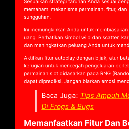
Sesuaikan strategi taruhan Anda sesuai denga
memahami mekanisme permainan, fitur, dan
sungguhan.
Ini memungkinkan Anda untuk membiasakan di
uang. Perhatikan simbol wild dan scatter, ka
dan meningkatkan peluang Anda untuk men
Aktifkan fitur autoplay dengan bijak, atur 
kerugian untuk mencegah pengeluaran berleb
permainan slot didasarkan pada RNG (Rando
dapat diprediksi. Jangan biarkan emosi men
Baca Juga:
Tips Ampuh M
Di Frogs & Bugs
Memanfaatkan Fitur Dan 