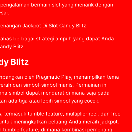
n pengalaman bermain slot yang menarik dengan
sar.
has berbagai strategi ampuh yang dapat Anda
andy Blitz.
y Blitz
embangkan oleh Pragmatic Play, menampilkan tema
rah dan simbol-simbol manis. Permainan ini
na simbol dapat mendarat di mana saja pada
 ada tiga atau lebih simbol yang cocok.
 termasuk tumble feature, multiplier reel, dan free
g untuk meningkatkan peluang Anda meraih jackpot.
lah tumble feature, di mana kombinasi pemenang