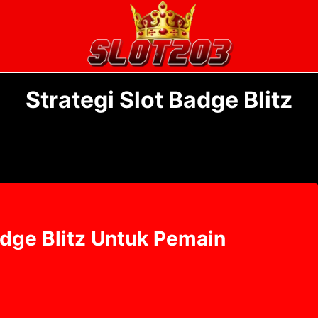
Strategi Slot Badge Blitz
dge Blitz Untuk Pemain