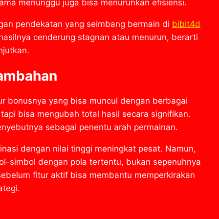
 lama menunggu juga bisa menurunkan efisiensi.
engan pendekatan yang seimbang bermain di
bibit4d
 hasilnya cenderung stagnan atau menurun, berarti
jutkan.
Tambahan
itur bonusnya yang bisa muncul dengan berbagai
 tapi bisa mengubah total hasil secara signifikan.
yebutnya sebagai penentu arah permainan.
inasi dengan nilai tinggi meningkat pesat. Namun,
imbol-simbol dengan pola tertentu, bukan sepenuhnya
ebelum fitur aktif bisa membantu memperkirakan
tegi.