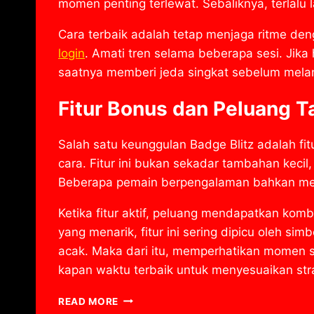
momen penting terlewat. Sebaliknya, terlalu
Cara terbaik adalah tetap menjaga ritme d
login
. Amati tren selama beberapa sesi. Jika
saatnya memberi jeda singkat sebelum melan
Fitur Bonus dan Peluang 
Salah satu keunggulan Badge Blitz adalah f
cara. Fitur ini bukan sekadar tambahan kecil,
Beberapa pemain berpengalaman bahkan men
Ketika fitur aktif, peluang mendapatkan komb
yang menarik, fitur ini sering dipicu oleh s
acak. Maka dari itu, memperhatikan momen s
kapan waktu terbaik untuk menyesuaikan stra
ANALISIS
READ MORE
MENDALAM