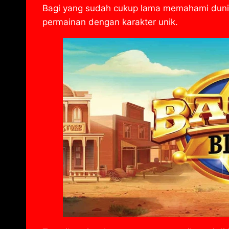
Bagi yang sudah cukup lama memahami dunia s
permainan dengan karakter unik.