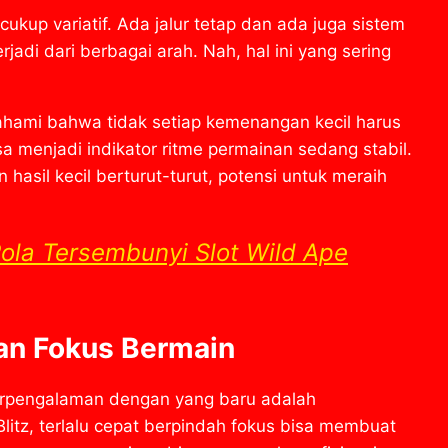
ukup variatif. Ada jalur tetap dan ada juga sistem
adi dari berbagai arah. Nah, hal ini yang sering
hami bahwa tidak setiap kemenangan kecil harus
sa menjadi indikator ritme permainan sedang stabil.
hasil kecil berturut-turut, potensi untuk meraih
la Tersembunyi Slot Wild Ape
an Fokus Bermain
rpengalaman dengan yang baru adalah
tz, terlalu cepat berpindah fokus bisa membuat