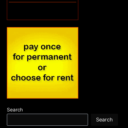
Search
Search