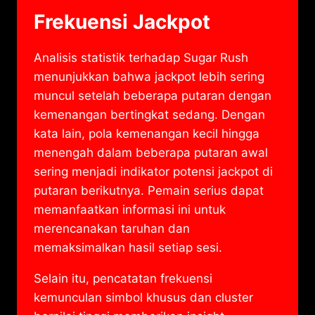
Frekuensi Jackpot
Analisis statistik terhadap Sugar Rush
menunjukkan bahwa jackpot lebih sering
muncul setelah beberapa putaran dengan
kemenangan bertingkat sedang. Dengan
kata lain, pola kemenangan kecil hingga
menengah dalam beberapa putaran awal
sering menjadi indikator potensi jackpot di
putaran berikutnya. Pemain serius dapat
memanfaatkan informasi ini untuk
merencanakan taruhan dan
memaksimalkan hasil setiap sesi.
Selain itu, pencatatan frekuensi
kemunculan simbol khusus dan cluster