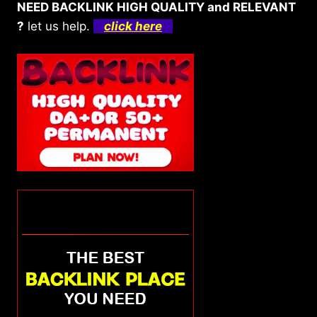
NEED BACKLINK HIGH QUALITY and RELEVANT
RUSH
?
let us help.
click here
YANG
SERING
TERLEWAT