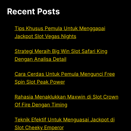
Recent Posts
Tips Khusus Pemula Untuk Menggapai
Jackpot Slot Vegas Nights
Strategi Meraih Big Win Slot Safari King
Dengan Analisa Detail
Cara Cerdas Untuk Pemula Mengunci Free
Spin Slot Peak Power
Rahasia Menaklukkan Maxwin di Slot Crown
Of Fire Dengan Timing
Teknik Efektif Untuk Menguasai Jackpot di
Slot Cheeky Emperor