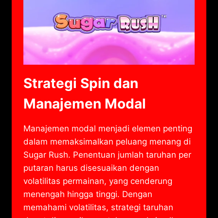
Strategi Spin dan
Manajemen Modal
Manajemen modal menjadi elemen penting
dalam memaksimalkan peluang menang di
Sugar Rush. Penentuan jumlah taruhan per
putaran harus disesuaikan dengan
volatilitas permainan, yang cenderung
menengah hingga tinggi. Dengan
memahami volatilitas, strategi taruhan