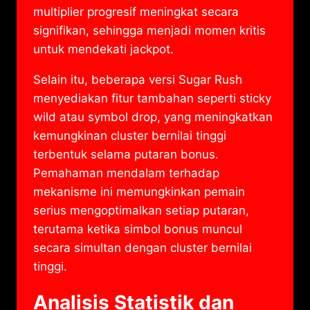
multiplier progresif meningkat secara
signifikan, sehingga menjadi momen kritis
untuk mendekati jackpot.
Selain itu, beberapa versi Sugar Rush
menyediakan fitur tambahan seperti sticky
wild atau symbol drop, yang meningkatkan
kemungkinan cluster bernilai tinggi
terbentuk selama putaran bonus.
Pemahaman mendalam terhadap
mekanisme ini memungkinkan pemain
serius mengoptimalkan setiap putaran,
terutama ketika simbol bonus muncul
secara simultan dengan cluster bernilai
tinggi.
Analisis Statistik dan