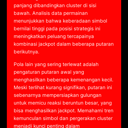
panjang dibandingkan cluster di sisi
bawah. Analisis data permainan
menunjukkan bahwa keberadaan simbol
bernilai tinggi pada posisi strategis ini
meningkatkan peluang tercapainya
kombinasi jackpot dalam beberapa putaran
berikutnya.
Pola lain yang sering terlewat adalah
pengaturan putaran awal yang
menghasilkan beberapa kemenangan kecil.
Meski terlihat kurang signifikan, putaran ini
sebenarnya mempersiapkan gulungan
untuk memicu reaksi beruntun besar, yang
bisa menghasilkan jackpot. Memahami tren
kemunculan simbol dan pergerakan cluster
menjadi kunci penting dalam