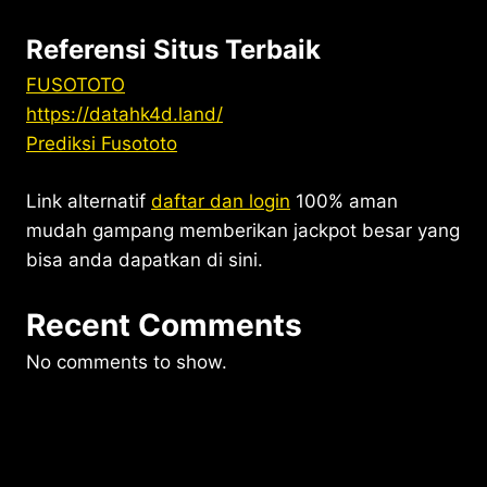
Referensi Situs Terbaik
FUSOTOTO
https://datahk4d.land/
Prediksi Fusototo
Link alternatif
daftar dan login
100% aman
mudah gampang memberikan jackpot besar yang
bisa anda dapatkan di sini.
Recent Comments
No comments to show.