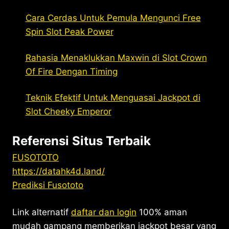
Cara Cerdas Untuk Pemula Mengunci Free
Spin Slot Peak Power
Rahasia Menaklukkan Maxwin di Slot Crown
Of Fire Dengan Timing
Teknik Efektif Untuk Menguasai Jackpot di
Slot Cheeky Emperor
Referensi Situs Terbaik
FUSOTOTO
https://datahk4d.land/
Prediksi Fusototo
Link alternatif
daftar dan login
100% aman
mudah gampang memberikan jackpot besar yang