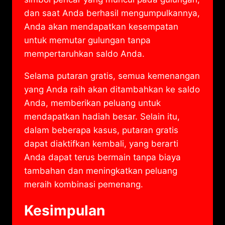
dan saat Anda berhasil mengumpulkannya,
Anda akan mendapatkan kesempatan
untuk memutar gulungan tanpa
mempertaruhkan saldo Anda.
Selama putaran gratis, semua kemenangan
yang Anda raih akan ditambahkan ke saldo
Anda, memberikan peluang untuk
mendapatkan hadiah besar. Selain itu,
dalam beberapa kasus, putaran gratis
dapat diaktifkan kembali, yang berarti
Anda dapat terus bermain tanpa biaya
tambahan dan meningkatkan peluang
meraih kombinasi pemenang.
Kesimpulan