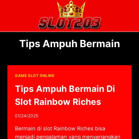
Skip
to
content
Tips Ampuh Bermain
GAME SLOT ONLINE
Tips Ampuh Bermain Di
Slot Rainbow Riches
01/24/2025
Bermain di slot Rainbow Riches bisa
menjadi pengalaman yang menyenangkan