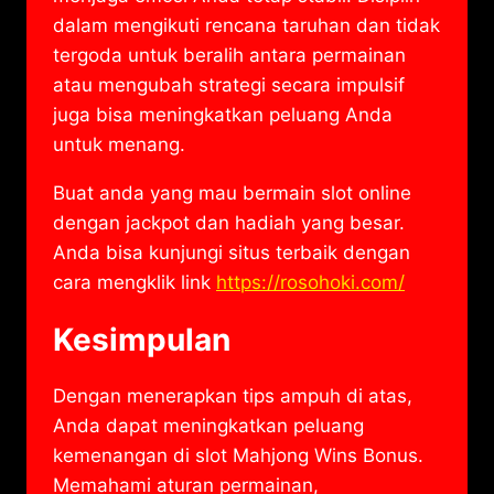
dalam mengikuti rencana taruhan dan tidak
tergoda untuk beralih antara permainan
atau mengubah strategi secara impulsif
juga bisa meningkatkan peluang Anda
untuk menang.
Buat anda yang mau bermain slot online
dengan jackpot dan hadiah yang besar.
Anda bisa kunjungi situs terbaik dengan
cara mengklik link
https://rosohoki.com/
Kesimpulan
​Dengan menerapkan tips ampuh di atas,
Anda dapat meningkatkan peluang
kemenangan di slot Mahjong Wins Bonus.​
Memahami aturan permainan,