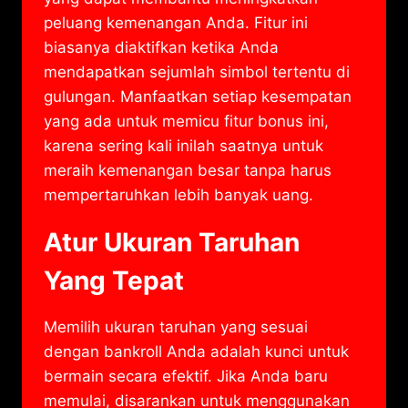
peluang kemenangan Anda. Fitur ini
biasanya diaktifkan ketika Anda
mendapatkan sejumlah simbol tertentu di
gulungan. Manfaatkan setiap kesempatan
yang ada untuk memicu fitur bonus ini,
karena sering kali inilah saatnya untuk
meraih kemenangan besar tanpa harus
mempertaruhkan lebih banyak uang.
Atur Ukuran Taruhan
Yang Tepat
Memilih ukuran taruhan yang sesuai
dengan bankroll Anda adalah kunci untuk
bermain secara efektif. Jika Anda baru
memulai, disarankan untuk menggunakan