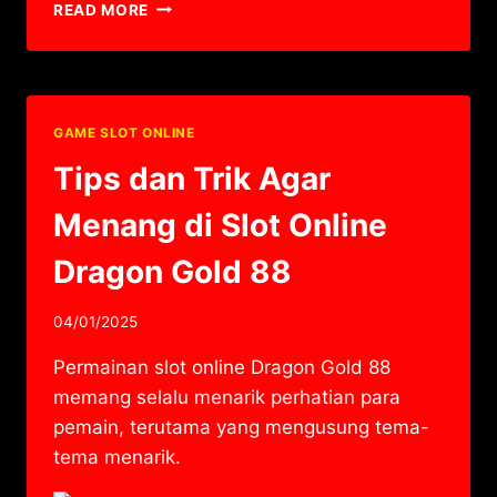
TIPS
READ MORE
DAN
TRIK
AGAR
MENANG
DI
GAME SLOT ONLINE
SLOT
ONLINE
Tips dan Trik Agar
JOKER’S
JEWELS
Menang di Slot Online
HOT
Dragon Gold 88
04/01/2025
Permainan slot online Dragon Gold 88
memang selalu menarik perhatian para
pemain, terutama yang mengusung tema-
tema menarik.