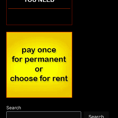
Search
Search