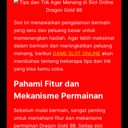
Slot ini menawarkan pengalaman bermain
yang seru dan peluang besar untuk
memenangkan hadiah. Agar lebih maksimal
dalam bermain dan meningkatkan peluang
menang, berikut
GAME SLOT ONLINE
akan
membahas tentang beberapa tips dan trik
yang bisa kamu coba.
Pahami Fitur dan
Mekanisme Permainan
Sebelum mulai bermain, sangat penting
untuk memahami fitur dan mekanisme
permainan Dragon Gold 88. Setiap slot