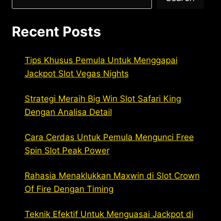
Recent Posts
Tips Khusus Pemula Untuk Menggapai
Jackpot Slot Vegas Nights
Strategi Meraih Big Win Slot Safari King
Dengan Analisa Detail
Cara Cerdas Untuk Pemula Mengunci Free
Spin Slot Peak Power
Rahasia Menaklukkan Maxwin di Slot Crown
Of Fire Dengan Timing
Teknik Efektif Untuk Menguasai Jackpot di