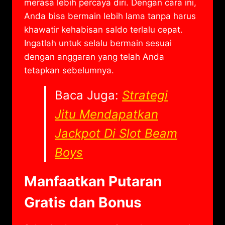
merasa lebih percaya diri. Dengan cara ini,
Anda bisa bermain lebih lama tanpa harus
khawatir kehabisan saldo terlalu cepat.
Ingatlah untuk selalu bermain sesuai
dengan anggaran yang telah Anda
tetapkan sebelumnya.
Baca Juga:
Strategi
Jitu Mendapatkan
Jackpot Di Slot Beam
Boys
Manfaatkan Putaran
Gratis dan Bonus