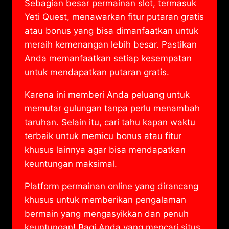
Sebagian besar permainan slot, termasuk
Yeti Quest, menawarkan fitur putaran gratis
atau bonus yang bisa dimanfaatkan untuk
meraih kemenangan lebih besar. Pastikan
Anda memanfaatkan setiap kesempatan
untuk mendapatkan putaran gratis.
Karena ini memberi Anda peluang untuk
memutar gulungan tanpa perlu menambah
taruhan. Selain itu, cari tahu kapan waktu
terbaik untuk memicu bonus atau fitur
khusus lainnya agar bisa mendapatkan
keuntungan maksimal.
Platform permainan online yang dirancang
khusus untuk memberikan pengalaman
bermain yang mengasyikkan dan penuh
keuntungan! Bagi Anda yang mencari situs