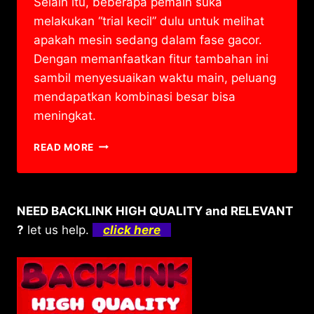
Selain itu, beberapa pemain suka
melakukan “trial kecil” dulu untuk melihat
apakah mesin sedang dalam fase gacor.
Dengan memanfaatkan fitur tambahan ini
sambil menyesuaikan waktu main, peluang
mendapatkan kombinasi besar bisa
meningkat.
STRATEGI
READ MORE
TEPAT
MENENTUKAN
WAKTU
GACOR
NEED BACKLINK HIGH QUALITY and RELEVANT
SLOT
?
let us help.
click here
AZTEC
GEMS
DELUXE