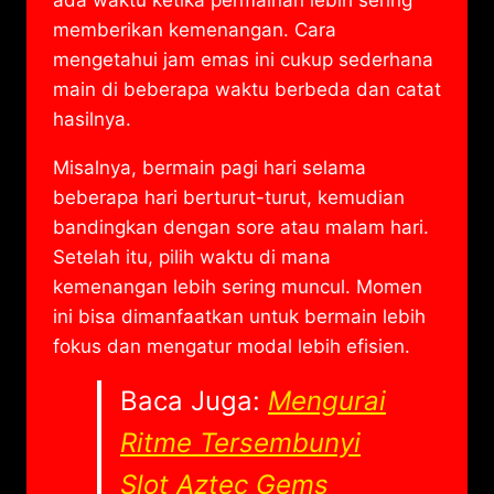
memberikan kemenangan. Cara
mengetahui jam emas ini cukup sederhana
main di beberapa waktu berbeda dan catat
hasilnya.
Misalnya, bermain pagi hari selama
beberapa hari berturut-turut, kemudian
bandingkan dengan sore atau malam hari.
Setelah itu, pilih waktu di mana
kemenangan lebih sering muncul. Momen
ini bisa dimanfaatkan untuk bermain lebih
fokus dan mengatur modal lebih efisien.
Baca Juga:
Mengurai
Ritme Tersembunyi
Slot Aztec Gems