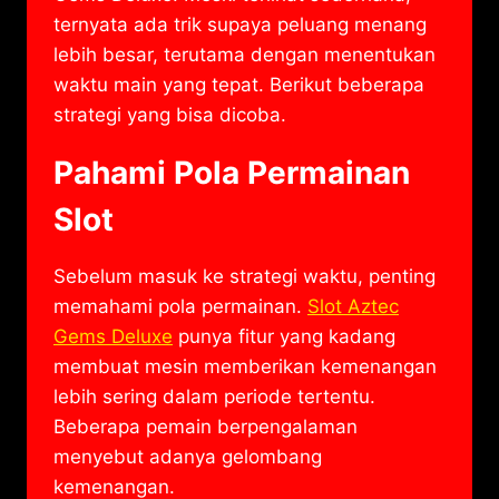
ternyata ada trik supaya peluang menang
lebih besar, terutama dengan menentukan
waktu main yang tepat. Berikut beberapa
strategi yang bisa dicoba.
Pahami Pola Permainan
Slot
Sebelum masuk ke strategi waktu, penting
memahami pola permainan.
Slot Aztec
Gems Deluxe
punya fitur yang kadang
membuat mesin memberikan kemenangan
lebih sering dalam periode tertentu.
Beberapa pemain berpengalaman
menyebut adanya gelombang
kemenangan.