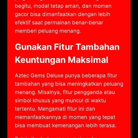
begitu, modal tetap aman, dan momen
gacor bisa dimanfaatkan dengan lebih
efektif saat permainan benar-benar
memberi peluang menang.
Gunakan Fitur Tambahan
Keuntungan Maksimal
Aztec Gems Deluxe punya beberapa fitur
tambahan yang bisa meningkatkan peluang
menang. Misalnya, fitur pengganda atau
simbol khusus yang muncul di waktu
tertentu. Mengamati fitur ini dan
memanfaatkannya di momen yang tepat
bisa membuat kemenangan lebih terasa.