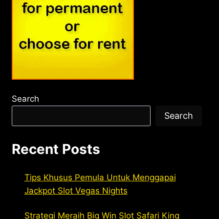
Search
Search
Recent Posts
Tips Khusus Pemula Untuk Menggapai
Jackpot Slot Vegas Nights
Strategi Meraih Big Win Slot Safari King