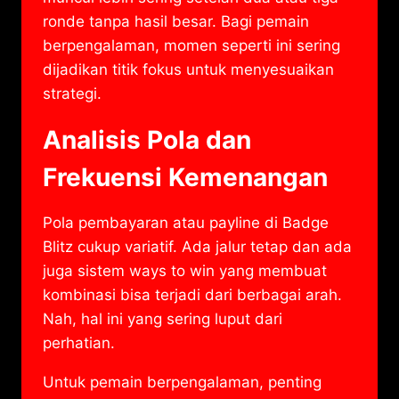
ronde tanpa hasil besar. Bagi pemain
berpengalaman, momen seperti ini sering
dijadikan titik fokus untuk menyesuaikan
strategi.
Analisis Pola dan
Frekuensi Kemenangan
Pola pembayaran atau payline di Badge
Blitz cukup variatif. Ada jalur tetap dan ada
juga sistem ways to win yang membuat
kombinasi bisa terjadi dari berbagai arah.
Nah, hal ini yang sering luput dari
perhatian.
Untuk pemain berpengalaman, penting