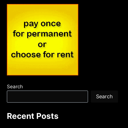
Search
Search
Recent Posts