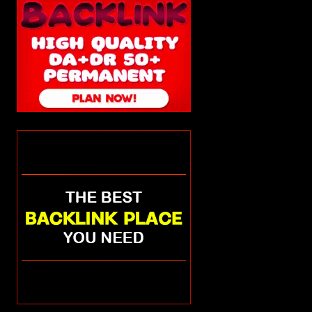
FRUITS
OF
THE
AMAZON