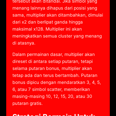
tersebut akan ditandai. Jika simbol yang
menang lainnya dihapus dari posisi yang
sama, multiplier akan ditambahkan, dimulai
dari x2 dan berlipat ganda hingga
maksimal x128. Multiplier ini akan
meningkatkan semua cluster yang menang
di atasnya.
Dalam permainan dasar, multiplier akan
direset di antara setiap putaran, tetapi
selama putaran bonus, multiplier akan
tetap ada dan terus bertambah. Putaran
bonus dipicu dengan mendaratkan 3, 4, 5,
6, atau 7 simbol scatter, memberikan
masing-masing 10, 12, 15, 20, atau 30
putaran gratis.