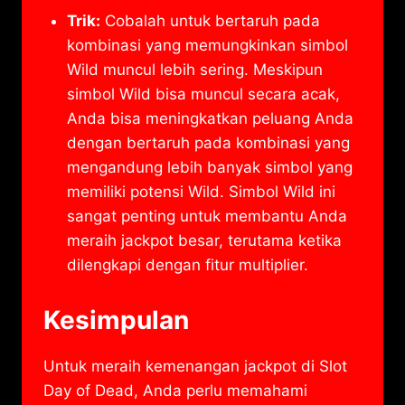
Trik:
Cobalah untuk bertaruh pada
kombinasi yang memungkinkan simbol
Wild muncul lebih sering. Meskipun
simbol Wild bisa muncul secara acak,
Anda bisa meningkatkan peluang Anda
dengan bertaruh pada kombinasi yang
mengandung lebih banyak simbol yang
memiliki potensi Wild. Simbol Wild ini
sangat penting untuk membantu Anda
meraih jackpot besar, terutama ketika
dilengkapi dengan fitur multiplier.
Kesimpulan
Untuk meraih kemenangan jackpot di Slot
Day of Dead, Anda perlu memahami