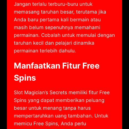
Jangan terlalu terburu-buru untuk
memasang taruhan besar, terutama jika
Anda baru pertama kali bermain atau
masih belum sepenuhnya memahami
permainan. Cobalah untuk memulai dengan
taruhan kecil dan pelajari dinamika
permainan terlebih dahulu.
Manfaatkan Fitur Free
Spins
Slot Magician’s Secrets memiliki fitur Free
Spins yang dapat memberikan peluang
besar untuk menang tanpa harus
mempertaruhkan uang tambahan. Untuk
memicu Free Spins, Anda perlu