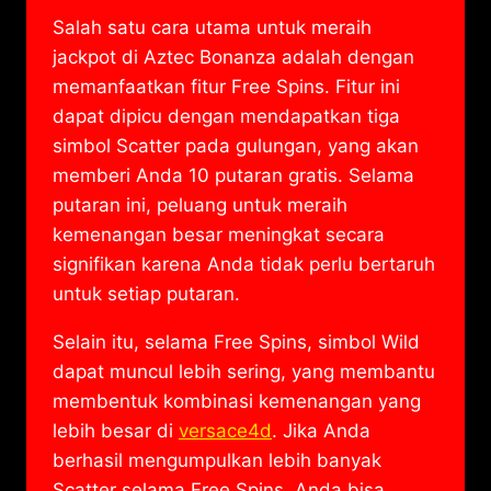
Salah satu cara utama untuk meraih
jackpot di Aztec Bonanza adalah dengan
memanfaatkan fitur Free Spins. Fitur ini
dapat dipicu dengan mendapatkan tiga
simbol Scatter pada gulungan, yang akan
memberi Anda 10 putaran gratis. Selama
putaran ini, peluang untuk meraih
kemenangan besar meningkat secara
signifikan karena Anda tidak perlu bertaruh
untuk setiap putaran.
Selain itu, selama Free Spins, simbol Wild
dapat muncul lebih sering, yang membantu
membentuk kombinasi kemenangan yang
lebih besar di
versace4d
. Jika Anda
berhasil mengumpulkan lebih banyak
Scatter selama Free Spins, Anda bisa