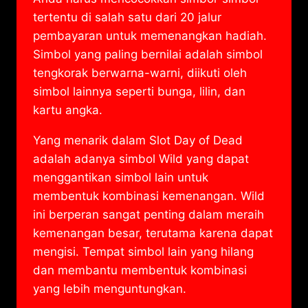
tertentu di salah satu dari 20 jalur
pembayaran untuk memenangkan hadiah.
Simbol yang paling bernilai adalah simbol
tengkorak berwarna-warni, diikuti oleh
simbol lainnya seperti bunga, lilin, dan
kartu angka.
Yang menarik dalam Slot Day of Dead
adalah adanya simbol Wild yang dapat
menggantikan simbol lain untuk
membentuk kombinasi kemenangan. Wild
ini berperan sangat penting dalam meraih
kemenangan besar, terutama karena dapat
mengisi. Tempat simbol lain yang hilang
dan membantu membentuk kombinasi
yang lebih menguntungkan.