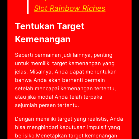
Slot Rainbow Riches
Tentukan Target
Kemenangan
Seperti permainan judi lainnya, penting
untuk memiliki target kemenangan yang
jelas. Misalnya, Anda dapat menentukan
bahwa Anda akan berhenti bermain
setelah mencapai kemenangan tertentu,
atau jika modal Anda telah terpakai
sejumlah persen tertentu.
Dengan memiliki target yang realistis, Anda
bisa menghindari keputusan impulsif yang
berisiko.Menetapkan target kemenangan