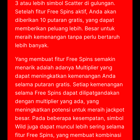
3 atau lebih simbol Scatter di gulungan.
Setelah fitur Free Spins aktif, Anda akan
diberikan 10 putaran gratis, yang dapat
memberikan peluang lebih. Besar untuk
meraih kemenangan tanpa perlu bertaruh
lebih banyak.
Yang membuat fitur Free Spins semakin
menarik adalah adanya Multiplier yang
dapat meningkatkan kemenangan Anda
selama putaran gratis. Setiap kemenangan
selama Free Spins dapat dilipatgandakan
dengan multiplier yang ada, yang
meningkatkan potensi untuk meraih jackpot
besar. Pada beberapa kesempatan, simbol
Wild juga dapat muncul lebih sering selama
fitur Free Spins, yang membuat kombinasi