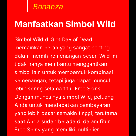
Bonanza
Manfaatkan Simbol Wild
Simbol Wild di Slot Day of Dead
memainkan peran yang sangat penting
dalam meraih kemenangan besar. Wild ini
tidak hanya membantu menggantikan
simbol lain untuk membentuk kombinasi
kemenangan, tetapi juga dapat muncul
lebih sering selama fitur Free Spins.
Dengan munculnya simbol Wild, peluang
Anda untuk mendapatkan pembayaran
yang lebih besar semakin tinggi, terutama
saat Anda sudah berada di dalam fitur
Free Spins yang memiliki multiplier.