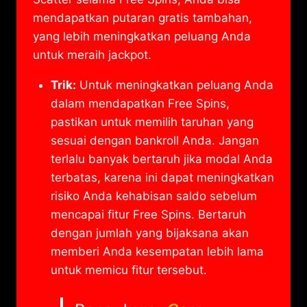
mendapatkan putaran gratis tambahan,
yang lebih meningkatkan peluang Anda
untuk meraih jackpot.
Trik:
Untuk meningkatkan peluang Anda
dalam mendapatkan Free Spins,
pastikan untuk memilih taruhan yang
sesuai dengan bankroll Anda. Jangan
terlalu banyak bertaruh jika modal Anda
terbatas, karena ini dapat meningkatkan
risiko Anda kehabisan saldo sebelum
mencapai fitur Free Spins. Bertaruh
dengan jumlah yang bijaksana akan
memberi Anda kesempatan lebih lama
untuk memicu fitur tersebut.