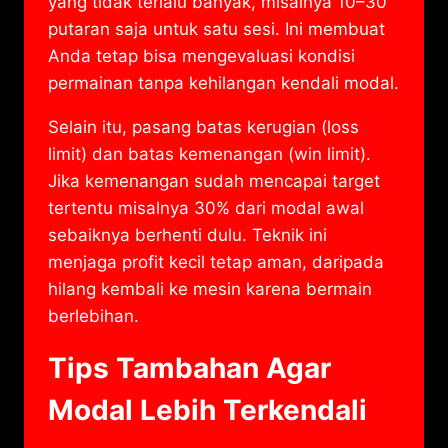
yang tidak terlalu banyak, misalnya 10–30
putaran saja untuk satu sesi. Ini membuat
Anda tetap bisa mengevaluasi kondisi
permainan tanpa kehilangan kendali modal.
Selain itu, pasang batas kerugian (loss
limit) dan batas kemenangan (win limit).
Jika kemenangan sudah mencapai target
tertentu misalnya 30% dari modal awal
sebaiknya berhenti dulu. Teknik ini
menjaga profit kecil tetap aman, daripada
hilang kembali ke mesin karena bermain
berlebihan.
Tips Tambahan Agar
Modal Lebih Terkendali