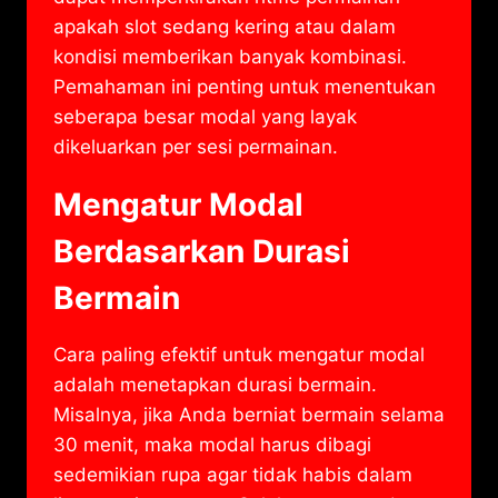
apakah slot sedang kering atau dalam
kondisi memberikan banyak kombinasi.
Pemahaman ini penting untuk menentukan
seberapa besar modal yang layak
dikeluarkan per sesi permainan.
Mengatur Modal
Berdasarkan Durasi
Bermain
Cara paling efektif untuk mengatur modal
adalah menetapkan durasi bermain.
Misalnya, jika Anda berniat bermain selama
30 menit, maka modal harus dibagi
sedemikian rupa agar tidak habis dalam