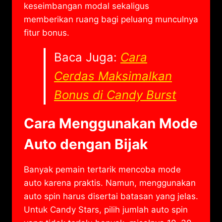
keseimbangan modal sekaligus
memberikan ruang bagi peluang munculnya
fitur bonus.
Baca Juga:
Cara
Cerdas Maksimalkan
Bonus di Candy Burst
Cara Menggunakan Mode
Auto dengan Bijak
Banyak pemain tertarik mencoba mode
auto karena praktis. Namun, menggunakan
auto spin harus disertai batasan yang jelas.
Untuk Candy Stars, pilih jumlah auto spin