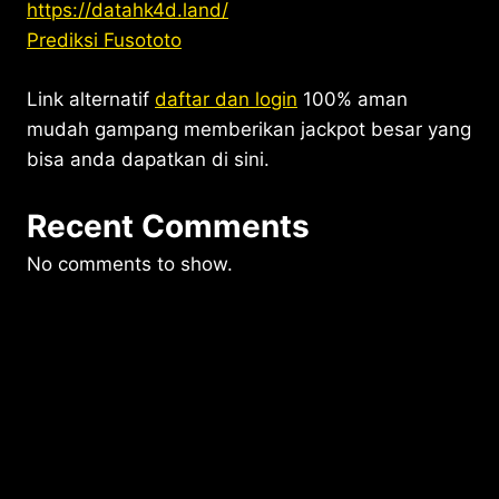
https://datahk4d.land/
Prediksi Fusototo
Link alternatif
daftar dan login
100% aman
mudah gampang memberikan jackpot besar yang
bisa anda dapatkan di sini.
Recent Comments
No comments to show.
© 2026
GAME SLOT ONLINE