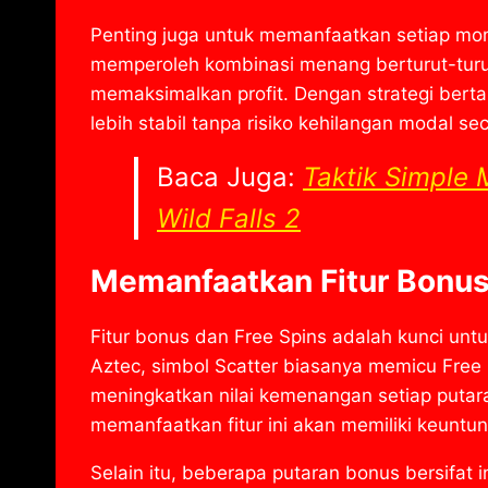
Penting juga untuk memanfaatkan setiap m
memperoleh kombinasi menang berturut-turu
memaksimalkan profit. Dengan strategi bertah
lebih stabil tanpa risiko kehilangan modal se
Baca Juga:
Taktik Simple 
Wild Falls 2
Memanfaatkan Fitur Bonus
Fitur bonus dan Free Spins adalah kunci untuk
Aztec, simbol Scatter biasanya memicu Free 
meningkatkan nilai kemenangan setiap put
memanfaatkan fitur ini akan memiliki keuntun
Selain itu, beberapa putaran bonus bersifat i