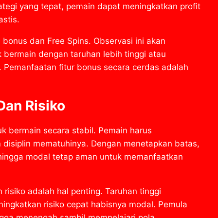
tegi yang tepat, pemain dapat meningkatkan profit
stis.
bonus dan Free Spins. Observasi ini akan
ermain dengan taruhan lebih tinggi atau
 Pemanfaatan fitur bonus secara cerdas adalah
an Risiko
k bermain secara stabil. Pemain harus
 disiplin mematuhinya. Dengan menetapkan batas,
sehingga modal tetap aman untuk memanfaatkan
risiko adalah hal penting. Taruhan tinggi
meningkatkan risiko cepat habisnya modal. Pemula
ngga menengah sambil mempelajari pola