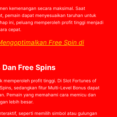
omen kemenangan secara maksimal. Saat
t, pemain dapat menyesuaikan taruhan untuk
ap ini, peluang memperoleh profit tinggi menjadi
cara cepat.
Mengoptimalkan Free Spin di
 Dan Free Spins
 memperoleh profit tinggi. Di Slot Fortunes of
Spins, sedangkan fitur Multi-Level Bonus dapat
aran. Pemain yang memahami cara memicu dan
gan lebih besar.
nteraktif, seperti memilih simbol atau gulungan