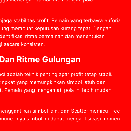
aga stabilitas profit. Pemain yang terbawa euforia
erung membuat keputusan kurang tepat. Dengan
dentifikasi ritme permainan dan menentukan
gi secara konsisten.
 Dan Ritme Gulungan
 adalah teknik penting agar profit tetap stabil.
rtingkat yang memungkinkan simbol jatuh dan
. Pemain yang mengamati pola ini lebih mudah
 menggantikan simbol lain, dan Scatter memicu Free
 munculnya simbol ini dapat mengantisipasi momen