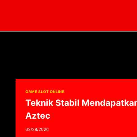
Skip
to
content
GAME SLOT ONLINE
Teknik Stabil Mendapatkan 
Aztec
02/28/2026