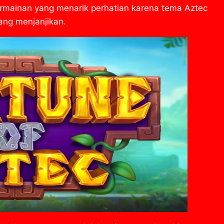
ermainan yang menarik perhatian karena tema Aztec
ang menjanjikan.