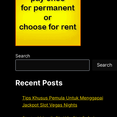
Search
Search
Recent Posts
Tips Khusus Pemula Untuk Menggapai
Jackpot Slot Vegas Nights