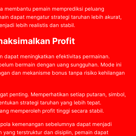
uga membantu pemain memprediksi peluang
in dapat mengatur strategi taruhan lebih akurat,
jadi lebih realistis dan stabil.
aksimalkan Profit
an dapat meningkatkan efektivitas permainan.
elum bermain dengan uang sungguhan. Mode ini
an dan mekanisme bonus tanpa risiko kehilangan
gat penting. Memperhatikan setiap putaran, simbol,
ukan strategi taruhan yang lebih tepat.
ng memperoleh profit tinggi secara stabil.
n pola kemenangan sebelumnya dapat menjadi
 yang terstruktur dan disiplin, pemain dapat