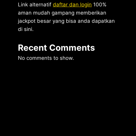
Link alternatif
daftar dan login
100%
aman mudah gampang memberikan
jackpot besar yang bisa anda dapatkan
di sini.
Recent Comments
No comments to show.