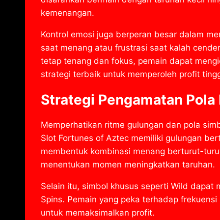
kemenangan.
Kontrol emosi juga berperan besar dalam menj
saat menang atau frustrasi saat kalah cend
tetap tenang dan fokus, pemain dapat mengi
strategi terbaik untuk memperoleh profit ting
Strategi Pengamatan Pola
Memperhatikan ritme gulungan dan pola simbol
Slot Fortunes of Aztec memiliki gulungan be
membentuk kombinasi menang berturut-turut
menentukan momen meningkatkan taruhan.
Selain itu, simbol khusus seperti Wild dapat
Spins. Pemain yang peka terhadap frekuensi
untuk memaksimalkan profit.