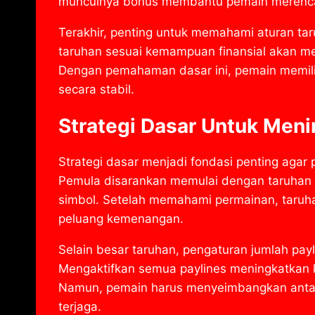
munculnya bonus membantu pemain merencan
Terakhir, penting untuk memahami aturan t
taruhan sesuai kemampuan finansial akan 
Dengan pemahaman dasar ini, pemain memiliki
secara stabil.
Strategi Dasar Untuk Meni
Strategi dasar menjadi fondasi penting agar 
Pemula disarankan memulai dengan taruhan k
simbol. Setelah memahami permainan, taruha
peluang kemenangan.
Selain besar taruhan, pengaturan jumlah payl
Mengaktifkan semua paylines meningkatka
Namun, pemain harus menyeimbangkan antara
terjaga.