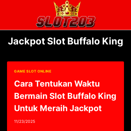
Skip
to
content
Jackpot Slot Buffalo King
GAME SLOT ONLINE
Cara Tentukan Waktu
Bermain Slot Buffalo King
Untuk Meraih Jackpot
11/23/2025