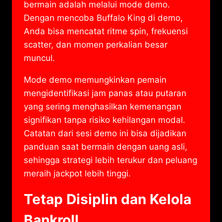
bermain adalah melalui mode demo.
Dengan mencoba Buffalo King di demo,
Anda bisa mencatat ritme spin, frekuensi
scatter, dan momen perkalian besar
muncul.
Mode demo memungkinkan pemain
mengidentifikasi jam panas atau putaran
yang sering menghasilkan kemenangan
signifikan tanpa risiko kehilangan modal.
Catatan dari sesi demo ini bisa dijadikan
panduan saat bermain dengan uang asli,
sehingga strategi lebih terukur dan peluang
meraih jackpot lebih tinggi.
Tetap Disiplin dan Kelola
Bankroll