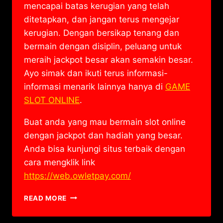
mencapai batas kerugian yang telah
ditetapkan, dan jangan terus mengejar
kerugian. Dengan bersikap tenang dan
bermain dengan disiplin, peluang untuk
meraih jackpot besar akan semakin besar.
Ayo simak dan ikuti terus informasi-
informasi menarik lainnya hanya di
GAME
SLOT ONLINE
.
Buat anda yang mau bermain slot online
dengan jackpot dan hadiah yang besar.
Anda bisa kunjungi situs terbaik dengan
cara mengklik link
https://web.owletpay.com/
RAHASIA
READ MORE
JITU
MENDAPATKAN