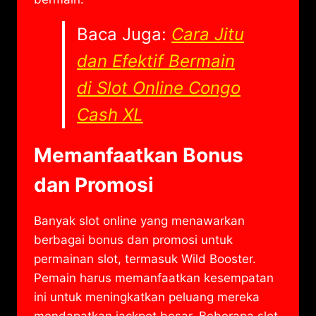
Baca Juga:
Cara Jitu
dan Efektif Bermain
di Slot Online Congo
Cash XL
Memanfaatkan Bonus
dan Promosi
Banyak slot online yang menawarkan
berbagai bonus dan promosi untuk
permainan slot, termasuk Wild Booster.
Pemain harus memanfaatkan kesempatan
ini untuk meningkatkan peluang mereka
mendapatkan jackpot besar. Beberapa slot