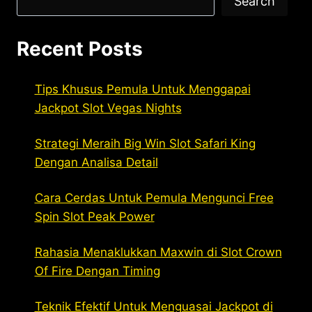
Search
Recent Posts
Tips Khusus Pemula Untuk Menggapai
Jackpot Slot Vegas Nights
Strategi Meraih Big Win Slot Safari King
Dengan Analisa Detail
Cara Cerdas Untuk Pemula Mengunci Free
Spin Slot Peak Power
Rahasia Menaklukkan Maxwin di Slot Crown
Of Fire Dengan Timing
Teknik Efektif Untuk Menguasai Jackpot di