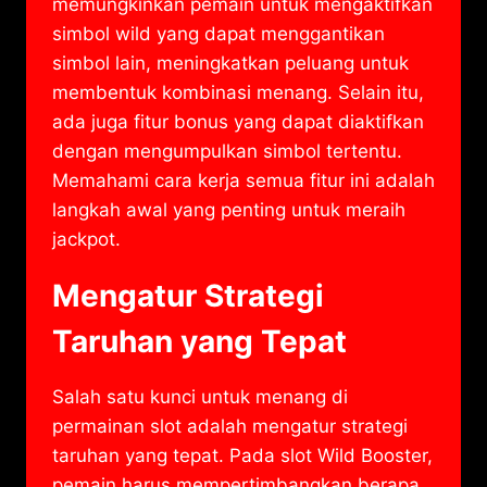
memungkinkan pemain untuk mengaktifkan
simbol wild yang dapat menggantikan
simbol lain, meningkatkan peluang untuk
membentuk kombinasi menang. Selain itu,
ada juga fitur bonus yang dapat diaktifkan
dengan mengumpulkan simbol tertentu.
Memahami cara kerja semua fitur ini adalah
langkah awal yang penting untuk meraih
jackpot.
Mengatur Strategi
Taruhan yang Tepat
Salah satu kunci untuk menang di
permainan slot adalah mengatur strategi
taruhan yang tepat. Pada slot Wild Booster,
pemain harus mempertimbangkan berapa