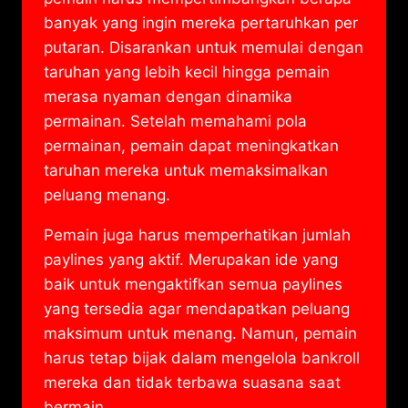
banyak yang ingin mereka pertaruhkan per
putaran. Disarankan untuk memulai dengan
taruhan yang lebih kecil hingga pemain
merasa nyaman dengan dinamika
permainan. Setelah memahami pola
permainan, pemain dapat meningkatkan
taruhan mereka untuk memaksimalkan
peluang menang.
Pemain juga harus memperhatikan jumlah
paylines yang aktif. Merupakan ide yang
baik untuk mengaktifkan semua paylines
yang tersedia agar mendapatkan peluang
maksimum untuk menang. Namun, pemain
harus tetap bijak dalam mengelola bankroll
mereka dan tidak terbawa suasana saat
bermain.