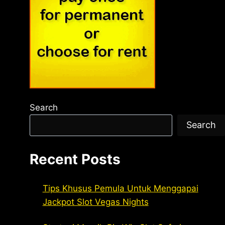
Search
Search
Recent Posts
Tips Khusus Pemula Untuk Menggapai
Jackpot Slot Vegas Nights