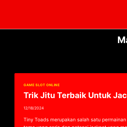
Skip
to
content
M
GAME SLOT ONLINE
Trik Jitu Terbaik Untuk Ja
12/18/2024
Tiny Toads merupakan salah satu permainan 