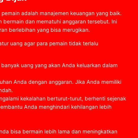
oleh pemain adalah manajemen keuangan yang baik.
 bermain dan mematuhi anggaran tersebut. Ini
n berlebihan yang bisa merugikan.
tur uang agar para pemain tidak terlalu
 banyak uang yang akan Anda keluarkan dalam
uhan Anda dengan anggaran. Jika Anda memiliki
endah.
galami kekalahan berturut-turut, berhenti sejenak
 membantu Anda menghindari kehilangan lebih
da bisa bermain lebih lama dan meningkatkan