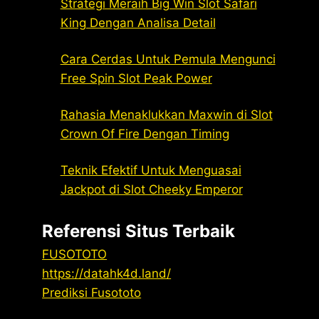
Strategi Meraih Big Win Slot Safari
King Dengan Analisa Detail
Cara Cerdas Untuk Pemula Mengunci
Free Spin Slot Peak Power
Rahasia Menaklukkan Maxwin di Slot
Crown Of Fire Dengan Timing
Teknik Efektif Untuk Menguasai
Jackpot di Slot Cheeky Emperor
Referensi Situs Terbaik
FUSOTOTO
https://datahk4d.land/
Prediksi Fusototo