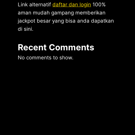
Link alternatif
daftar dan login
100%
aman mudah gampang memberikan
jackpot besar yang bisa anda dapatkan
di sini.
Recent Comments
No comments to show.