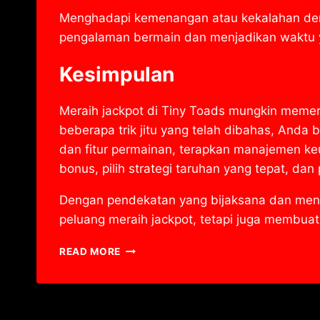
Menghadapi kemenangan atau kekalahan den
pengalaman bermain dan menjadikan waktu ya
Kesimpulan
​Meraih jackpot di Tiny Toads mungkin meme
beberapa trik jitu yang telah dibahas, Anda
dan fitur permainan, terapkan manajemen ke
bonus, pilih strategi taruhan yang tepat, da
Dengan pendekatan yang bijaksana dan men
peluang meraih jackpot, tetapi juga membua
TRIK
READ MORE
JITU
TERBAIK
UNTUK
JACKPOT