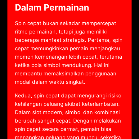
Dalam Permainan
Spin cepat bukan sekadar mempercepat
ritme permainan, tetapi juga memiliki
beberapa manfaat strategis. Pertama, spin
cepat memungkinkan pemain menjangkau
momen kemenangan lebih cepat, terutama
ketika pola simbol mendukung. Hal ini
membantu memaksimalkan penggunaan
modal dalam waktu singkat.
Kedua, spin cepat dapat mengurangi risiko
kehilangan peluang akibat keterlambatan.
Dalam slot modern, simbol dan kombinasi
berubah sangat cepat. Dengan melakukan
spin cepat secara cermat, pemain bisa
menangkap peluang yang muncul seketika