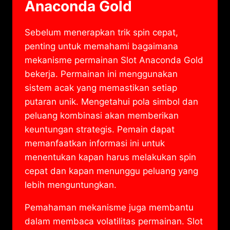
Anaconda Gold
Sebelum menerapkan trik spin cepat,
penting untuk memahami bagaimana
mekanisme permainan Slot Anaconda Gold
bekerja. Permainan ini menggunakan
sistem acak yang memastikan setiap
putaran unik. Mengetahui pola simbol dan
peluang kombinasi akan memberikan
keuntungan strategis. Pemain dapat
memanfaatkan informasi ini untuk
menentukan kapan harus melakukan spin
cepat dan kapan menunggu peluang yang
lebih menguntungkan.
Pemahaman mekanisme juga membantu
dalam membaca volatilitas permainan. Slot