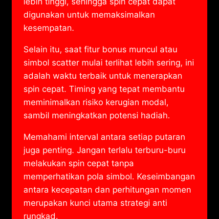
lebih tinggi, sehingga spin cepat dapat
digunakan untuk memaksimalkan
kesempatan.
Selain itu, saat fitur bonus muncul atau
simbol scatter mulai terlihat lebih sering, ini
adalah waktu terbaik untuk menerapkan
spin cepat. Timing yang tepat membantu
meminimalkan risiko kerugian modal,
sambil meningkatkan potensi hadiah.
Memahami interval antara setiap putaran
juga penting. Jangan terlalu terburu-buru
melakukan spin cepat tanpa
memperhatikan pola simbol. Keseimbangan
antara kecepatan dan perhitungan momen
merupakan kunci utama strategi anti
rungkad.