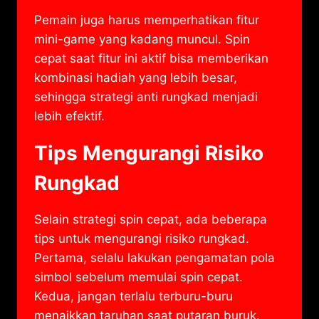
Pemain juga harus memperhatikan fitur
mini-game yang kadang muncul. Spin
cepat saat fitur ini aktif bisa memberikan
kombinasi hadiah yang lebih besar,
sehingga strategi anti rungkad menjadi
lebih efektif.
Tips Mengurangi Risiko
Rungkad
Selain strategi spin cepat, ada beberapa
tips untuk mengurangi risiko rungkad.
Pertama, selalu lakukan pengamatan pola
simbol sebelum memulai spin cepat.
Kedua, jangan terlalu terburu-buru
menaikkan taruhan saat putaran buruk.