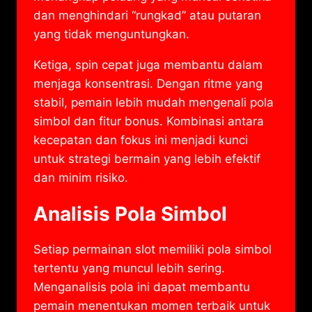
dan menghindari “rungkad” atau putaran
yang tidak menguntungkan.
Ketiga, spin cepat juga membantu dalam
menjaga konsentrasi. Dengan ritme yang
stabil, pemain lebih mudah mengenali pola
simbol dan fitur bonus. Kombinasi antara
kecepatan dan fokus ini menjadi kunci
untuk strategi bermain yang lebih efektif
dan minim risiko.
Analisis Pola Simbol
Setiap permainan slot memiliki pola simbol
tertentu yang muncul lebih sering.
Menganalisis pola ini dapat membantu
pemain menentukan momen terbaik untuk