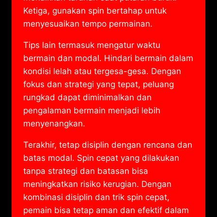
Ketiga, gunakan spin bertahap untuk
menyesuaikan tempo permainan.
Tips lain termasuk mengatur waktu
bermain dan modal. Hindari bermain dalam
kondisi lelah atau tergesa-gesa. Dengan
fokus dan strategi yang tepat, peluang
rungkad dapat diminimalkan dan
pengalaman bermain menjadi lebih
menyenangkan.
Terakhir, tetap disiplin dengan rencana dan
batas modal. Spin cepat yang dilakukan
tanpa strategi dan batasan bisa
meningkatkan risiko kerugian. Dengan
kombinasi disiplin dan trik spin cepat,
pemain bisa tetap aman dan efektif dalam