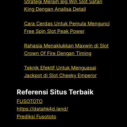
Strategi Meraih Big Win Slot Safari
King Dengan Analisa Detail
Cara Cerdas Untuk Pemula Mengunci
Free Spin Slot Peak Power
Rahasia Menaklukkan Maxwin di Slot
Crown Of Fire Dengan Timing
Teknik Efektif Untuk Menguasai
Jackpot di Slot Cheeky Emperor
Referensi Situs Terbaik
FUSOTOTO
https://datahk4d.land/
Prediksi Fusototo