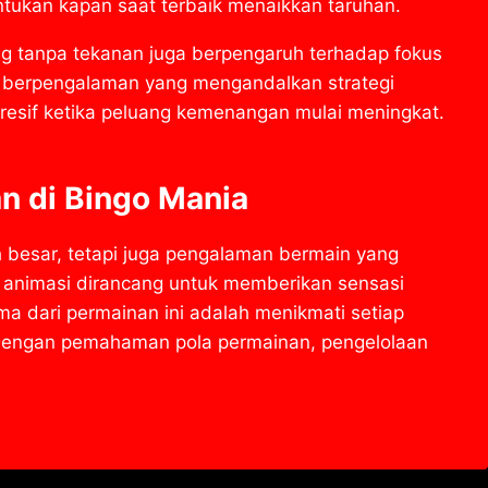
ukan kapan saat terbaik menaikkan taruhan.
ng tanpa tekanan juga berpengaruh terhadap fokus
 berpengalaman yang mengandalkan strategi
agresif ketika peluang kemenangan mulai meningkat.
 di Bingo Mania
 besar, tetapi juga pengalaman bermain yang
n animasi dirancang untuk memberikan sensasi
 dari permainan ini adalah menikmati setiap
. Dengan pemahaman pola permainan, pengelolaan