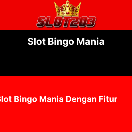
Slot Bingo Mania
lot Bingo Mania Dengan Fitur