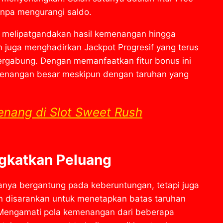
npa mengurangi saldo.
apat melipatgandakan hasil kemenangan hingga
an juga menghadirkan Jackpot Progresif yang terus
ergabung. Dengan memanfaatkan fitur bonus ini
menangan besar meskipun dengan taruhan yang
nang di Slot Sweet Rush
ngkatkan Peluang
anya bergantung pada keberuntungan, tetapi juga
n disarankan untuk menetapkan batas taruhan
. Mengamati pola kemenangan dari beberapa