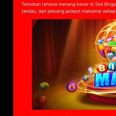
Temukan rahasia menang besar di Slot Bingo
cerdas, dan peluang jackpot maksimal setiap