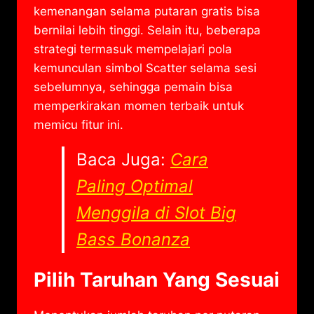
kemenangan selama putaran gratis bisa
bernilai lebih tinggi. Selain itu, beberapa
strategi termasuk mempelajari pola
kemunculan simbol Scatter selama sesi
sebelumnya, sehingga pemain bisa
memperkirakan momen terbaik untuk
memicu fitur ini.
Baca Juga:
Cara
Paling Optimal
Menggila di Slot Big
Bass Bonanza
Pilih Taruhan Yang Sesuai