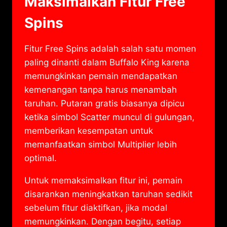
Maksimalkan Fitur Free
Spins
Fitur Free Spins adalah salah satu momen
paling dinanti dalam Buffalo King karena
memungkinkan pemain mendapatkan
kemenangan tanpa harus menambah
taruhan. Putaran gratis biasanya dipicu
ketika simbol Scatter muncul di gulungan,
memberikan kesempatan untuk
memanfaatkan simbol Multiplier lebih
optimal.
Untuk memaksimalkan fitur ini, pemain
disarankan meningkatkan taruhan sedikit
sebelum fitur diaktifkan, jika modal
memungkinkan. Dengan begitu, setiap