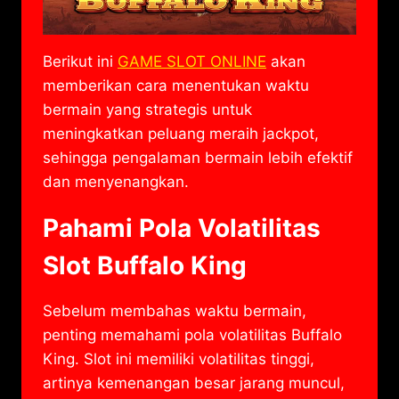
Berikut ini
GAME SLOT ONLINE
akan
memberikan cara menentukan waktu
bermain yang strategis untuk
meningkatkan peluang meraih jackpot,
sehingga pengalaman bermain lebih efektif
dan menyenangkan.
Pahami Pola Volatilitas
Slot Buffalo King
Sebelum membahas waktu bermain,
penting memahami pola volatilitas Buffalo
King. Slot ini memiliki volatilitas tinggi,
artinya kemenangan besar jarang muncul,