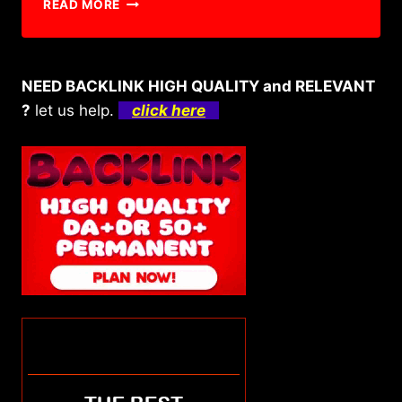
CARA
READ MORE
TENTUKAN
WAKTU
BERMAIN
SLOT
NEED BACKLINK HIGH QUALITY and RELEVANT
BUFFALO
?
let us help.
click here
KING
UNTUK
MERAIH
JACKPOT