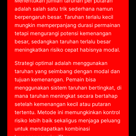
Menentukan jumlah taruhan per putaran
adalah salah satu trik sederhana namun
berpengaruh besar. Taruhan terlalu kecil
mungkin memperpanjang durasi permainan
tetapi mengurangi potensi kemenangan
besar, sedangkan taruhan terlalu besar
meningkatkan risiko cepat habisnya modal.
Strategi optimal adalah menggunakan
taruhan yang seimbang dengan modal dan
tujuan kemenangan. Pemain bisa
menggunakan sistem taruhan bertingkat, di
mana taruhan meningkat secara bertahap
setelah kemenangan kecil atau putaran
tertentu. Metode ini memungkinkan kontrol
risiko lebih baik sekaligus menjaga peluang
untuk mendapatkan kombinasi