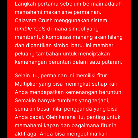
Langkah pertama sebelum bermain adalah
memahami mekanisme permainan.
Calavera Crush menggunakan sistem
tumble reels
di mana simbol yang
membentuk kombinasi menang akan hilang
dan digantikan simbol baru. Ini memberi
peluang tambahan untuk menciptakan
kemenangan beruntun dalam satu putaran.
Selain itu, permainan ini memiliki fitur
Multiplier yang bisa meningkat setiap kali
Anda mendapatkan kemenangan beruntun.
Semakin banyak tumbles yang terjadi,
semakin besar nilai pengganda yang bisa
Anda capai. Oleh karena itu, penting untuk
memahami kapan dan bagaimana fitur ini
aktif agar Anda bisa mengoptimalkan