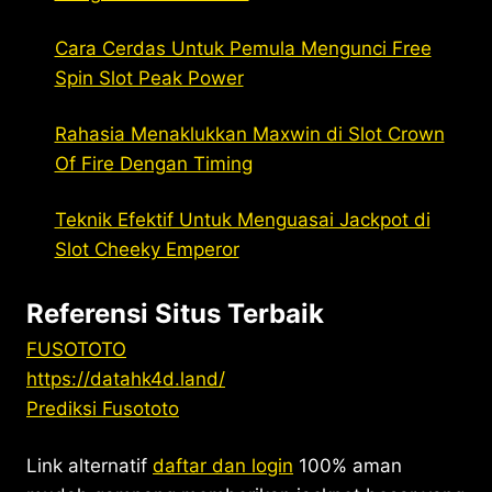
Cara Cerdas Untuk Pemula Mengunci Free
Spin Slot Peak Power
Rahasia Menaklukkan Maxwin di Slot Crown
Of Fire Dengan Timing
Teknik Efektif Untuk Menguasai Jackpot di
Slot Cheeky Emperor
Referensi Situs Terbaik
FUSOTOTO
https://datahk4d.land/
Prediksi Fusototo
Link alternatif
daftar dan login
100% aman