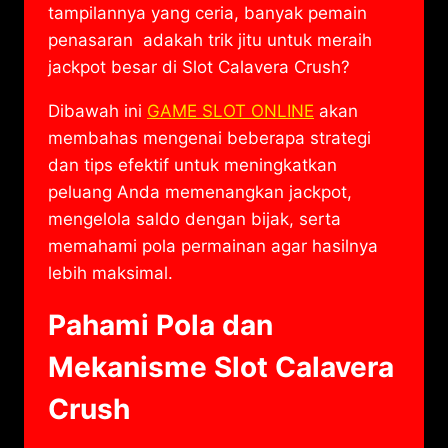
tampilannya yang ceria, banyak pemain
penasaran adakah trik jitu untuk meraih
jackpot besar di Slot Calavera Crush?
Dibawah ini
GAME SLOT ONLINE
akan
membahas mengenai beberapa strategi
dan tips efektif untuk meningkatkan
peluang Anda memenangkan jackpot,
mengelola saldo dengan bijak, serta
memahami pola permainan agar hasilnya
lebih maksimal.
Pahami Pola dan
Mekanisme Slot Calavera
Crush