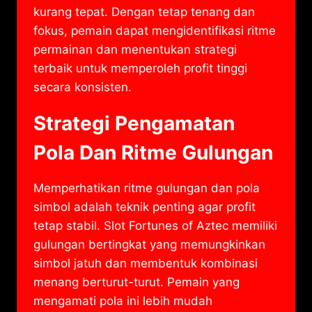
kurang tepat. Dengan tetap tenang dan
fokus, pemain dapat mengidentifikasi ritme
permainan dan menentukan strategi
terbaik untuk memperoleh profit tinggi
secara konsisten.
Strategi Pengamatan
Pola Dan Ritme Gulungan
Memperhatikan ritme gulungan dan pola
simbol adalah teknik penting agar profit
tetap stabil. Slot Fortunes of Aztec memiliki
gulungan bertingkat yang memungkinkan
simbol jatuh dan membentuk kombinasi
menang berturut-turut. Pemain yang
mengamati pola ini lebih mudah